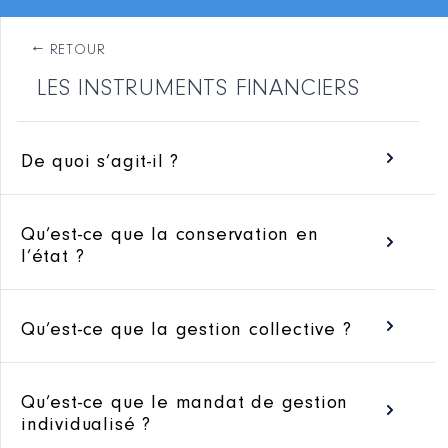
ÊTES-VOUS CONCERNÉ ?
LES INSTRUMENTS FINANCIERS
LA DÉCLARATION DE PATRIMOINE
De quoi s’agit-il ?
LA DÉCLARATION D'INTÉRÊTS
Qu’est-ce que la conservation en
LA TÉLÉDÉCLARATION
l’état ?
LES INSTRUMENTS FINANCIERS
Qu’est-ce que la gestion collective ?
LE CONSEIL DÉONTOLOGIQUE
Qu’est-ce que le mandat de gestion
individualisé ?
LES RELATIONS AVEC LES REPRÉSENTANTS