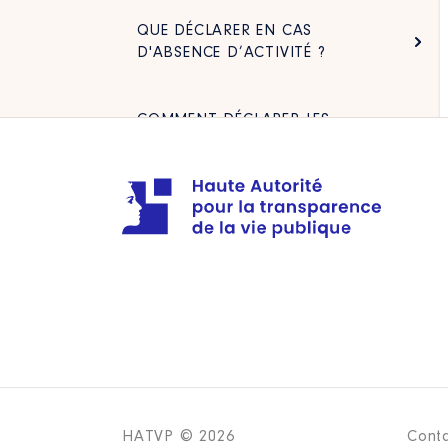
QUE DÉCLARER EN CAS
D'ABSENCE D’ACTIVITÉ ?
COMMENT DÉCLARER LES
MOYENS LIÉS AUX ACTIONS
D’INFLUENCE ÉTRANGÈRE ?
QUELS SONT LES LIENS ENTRE LE
RÉPERTOIRE DES
REPRÉSENTANTS D’INTÉRÊTS ET
CELUI DE L’INFLUENCE
ÉTRANGÈRE ?
DANS QUELS CAS PEUT-ON
DEMANDER LA DÉSINSCRIPTION
DU RÉPERTOIRE ?
HATVP © 2026
Cont