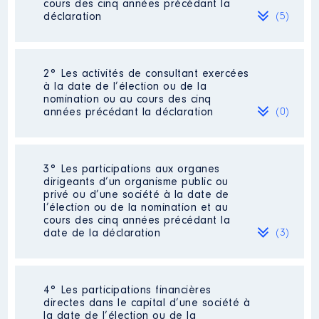
cours des cinq années précédant la
déclaration
(5)
2° Les activités de consultant exercées
Description
: secrétaire général
à la date de l’élection ou de la
nomination ou au cours des cinq
Employeur
: Mouvement
années précédant la déclaration
(0)
démocrate │ De : 09/2017 à
12/2018
Rémunération ou gratification
Néant
3° Les participations aux organes
:
dirigeants d’un organisme public ou
privé ou d’une société à la date de
l’élection ou de la nomination et au
Année
Montant
Type
cours des cinq années précédant la
date de la déclaration
(3)
2017
15750 €
Net
2018
49500 €
Net
4° Les participations financières
Description
: membre du CA
directes dans le capital d’une société à
Commentaire : mandat achevé
la date de l’élection ou de la