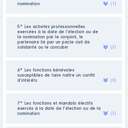
nomination
(1)
Organisme
: ELOGIE-SIEMP │ De
: 04/2014 à 06/2020
Description
: ambassadeur
thématique à l'environnement
Rémunération ou gratification
Société
: snc chateau de roncourt
5° Les activités professionnelles
:
Commentaire : [Données non publiées]
Employeur
: Ministère de
exercées à la date de l’élection ou de
l'Europe et des Affaires
la nomination par le conjoint, le
Evaluation
étrangères │ De : 12/2018 à
: 0 € │ Nombre de parts
partenaire lié par un pacte civil de
Année
Montant
Type
06/2021
détenues : 1 │ Pourcentage du capital
solidarité ou le concubin
(2)
détenu : 50 %
2014
1500 €
Net
Rémunération ou gratification
2015
1800 €
Net
:
Rémunération ou gratification au
2016
1800 €
Net
cours de l’année précédente
: 0
Activité professionnelle
: [Données
2017
1800 €
Net
6° Les fonctions bénévoles
non publiées]
2018
1800 €
Net
susceptibles de faire naître un conflit
Année
Montant
Type
2019
1 800 €
Net
d’intérêts
(0)
Employeur
: communes de Jainvillotte
2018
2020
900 €
0 €
Net
Net
et Tilleux
2019
77 862 €
Net
2020
76 454 €
Net
Néant
2021
28 733 €
Net
7° Les fonctions et mandats électifs
exercés à la date de l’élection ou de la
Activité professionnelle
: [Données
nomination
(2)
non publiées]
Commentaire : [Données non publiées]
Description
: membre du bureau