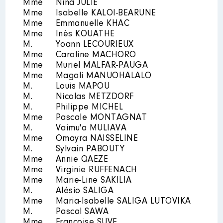
Mme
Nina JULIÉ
Mme
Isabelle KALOI-BEARUNE
Mme
Emmanuelle KHAC
Mme
Inès KOUATHE
M.
Yoann LECOURIEUX
Mme
Caroline MACHORO
Mme
Muriel MALFAR-PAUGA
Mme
Magali MANUOHALALO
M.
Louis MAPOU
M.
Nicolas METZDORF
M.
Philippe MICHEL
Mme
Pascale MONTAGNAT
M.
Vaimu'a MULIAVA
Mme
Omayra NAISSELINE
M.
Sylvain PABOUTY
Mme
Annie QAEZE
Mme
Virginie RUFFENACH
Mme
Marie-Line SAKILIA
M.
Alésio SALIGA
Mme
Maria-Isabelle SALIGA LUTOVIKA
M.
Pascal SAWA
Mme
Françoise SUVE