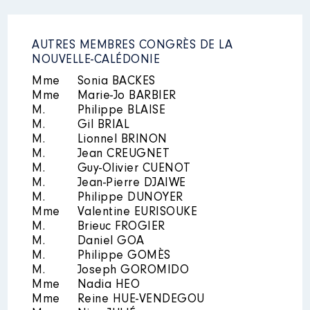
AUTRES MEMBRES CONGRÈS DE LA
NOUVELLE-CALÉDONIE
Mme
Sonia BACKES
Mme
Marie-Jo BARBIER
M.
Philippe BLAISE
M.
Gil BRIAL
M.
Lionnel BRINON
M.
Jean CREUGNET
M.
Guy-Olivier CUENOT
M.
Jean-Pierre DJAIWE
M.
Philippe DUNOYER
Mme
Valentine EURISOUKE
M.
Brieuc FROGIER
M.
Daniel GOA
M.
Philippe GOMÈS
M.
Joseph GOROMIDO
Mme
Nadia HEO
Mme
Reine HUE-VENDEGOU