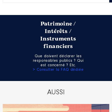
Année
Montant
Type
2020
4 197 €
Net
Patrimoine /
2021
4 197 €
Net
Intérêts /
Instruments
financiers
Que doivent déclarer les
responsables publics ? Qui
est concerné ? Etc.
> Consulter la FAQ dédiée
AUSSI