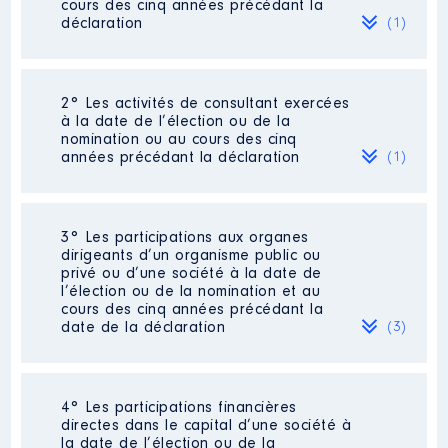
cours des cinq années précédant la
déclaration
(1)
2° Les activités de consultant exercées
Description
: Ingénieur
à la date de l’élection ou de la
nomination ou au cours des cinq
Employeur
: SARL VARIANCE │
années précédant la déclaration
(1)
De : 01/2015 à 12/2017
Rémunération ou gratification
:
3° Les participations aux organes
Description
: Ingénieur
dirigeants d’un organisme public ou
Commentaire : Ce revenu est
privé ou d’une société à la date de
Année
Montant
Type
déjà déclaré comme revenu
l’élection ou de la nomination et au
d'activité professionnelle à la
cours des cinq années précédant la
2015
17 364 €
Net
rubrique 1.
date de la déclaration
(3)
2016
12 541 €
Net
2017
2 090 €
Net
Employeur
: SARL VARIANCE │
De : 01/2015 à 12/2017
4° Les participations financières
Rémunération ou gratification
Description
: Gérant, ingénieur
directes dans le capital d’une société à
:
Commentaire : Salaire confondu
la date de l’élection ou de la