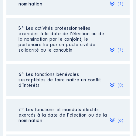
2017
61520 €
Brut
nomination
(1)
Organisme
: CAUE95 │ De :
2018
59680 €
Brut
07/2021 à
2019
60009 €
Brut
2020
26804 €
Brut
Rémunération ou gratification
Société
: elysées avenir patrimoine
5° Les activités professionnelles
:
Commentaire : je n'interviens ni dans la
exercées à la date de l’élection ou de
gestion ni dans le fonctionnement de
la nomination par le conjoint, le
cette SARL et n'ai jamais perçu et ne
partenaire lié par un pacte civil de
Année
Montant
Type
perçois aucune rémunération
solidarité ou le concubin
(1)
2021
0 €
Net
Evaluation
: 1000 € │ Nombre de
2022
0 €
Net
parts détenues : 10 │ Pourcentage du
capital détenu : 1 %
Activité professionnelle
: Conseil en
6° Les fonctions bénévoles
Gestion de Patrimoine [Données non
susceptibles de faire naître un conflit
Rémunération ou gratification au
publiées]
d’intérêts
(0)
cours de l’année précédente
: 0
Commentaire : SARL
Employeur
: [Données non publiées]
Néant
Description
: membre du conseil
7° Les fonctions et mandats électifs
d'administration
exercés à la date de l’élection ou de la
nomination
(6)
Organisme
: AIRPARIF │ De :
07/2021 à