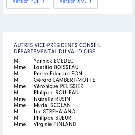
Version PDF
Version XML
Mandat
: CAVAM Plaine Vallée -
Chargée de mission
Année
Montant
Type
Communication │ de : 01/2014 à
10/2019
2021
0 €
Net
2022
0 €
Net
Rémunération ou gratification
:
AUTRES VICE-PRÉSIDENTS CONSEIL
DÉPARTEMENTAL DU VAL-D OISE
Année
Montant
Type
M.
Yannick BOËDEC
2014
10200 €
Brut
Mme
Laetitia BOISSEAU
2015
10200 €
Brut
Description
: vice-présidente
M.
Pierre-Edouard EON
2016
10648 €
Brut
M.
Gérard LAMBERT-MOTTE
2017
11544 €
Brut
Organisme
: syndicat mixte pour
Mme
Véronique PELISSIER
2018
11548 €
Brut
l'aménagement de la plaine de
M.
Philippe ROULEAU
2019
11544 €
Brut
Pierrelaye │ De : 07/2021 à
Mme
Isabelle RUSIN
Rémunération ou gratification
Mme
Muriel SCOLAN
:
M.
Luc STREHAIANO
M.
Philippe SUEUR
Mme
Virginie TINLAND
Année
Montant
Type