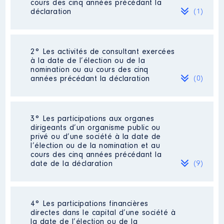
cours des cinq années précédant la
déclaration
(1)
2° Les activités de consultant exercées
Description
: Directeur de
à la date de l’élection ou de la
Communication
nomination ou au cours des cinq
Commentaire : Début d'activité à
années précédant la déclaration
(0)
la Mairie de Soisy 01/04/1999 Fin
27/05/2020
Employeur
: Mairie de Soisy sous
Néant
3° Les participations aux organes
Montmorency │ De : 04/2014 à
dirigeants d’un organisme public ou
05/2020
privé ou d’une société à la date de
l’élection ou de la nomination et au
Rémunération ou gratification
cours des cinq années précédant la
:
date de la déclaration
(9)
Année
Montant
Type
2014
63459 €
Brut
4° Les participations financières
Description
: membre du conseil
2015
62107 €
Brut
directes dans le capital d’une société à
d'administration
2016
61377 €
Brut
la date de l’élection ou de la