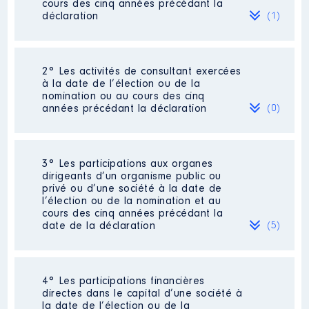
cours des cinq années précédant la
déclaration
(1)
2° Les activités de consultant exercées
Description
: Centre de soutien
à la date de l’élection ou de la
scolaire
nomination ou au cours des cinq
Commentaire : La SARL a été
années précédant la déclaration
(0)
dissout le 31 decembre 2016
Employeur
: SMART KIDS │ De :
01/2017 à 01/2017
Néant
3° Les participations aux organes
dirigeants d’un organisme public ou
Rémunération ou gratification
privé ou d’une société à la date de
:
l’élection ou de la nomination et au
cours des cinq années précédant la
date de la déclaration
(5)
Année
Montant
Type
2017
0 €
Net
4° Les participations financières
Description
: membre titulaire
directes dans le capital d’une société à
la date de l’élection ou de la