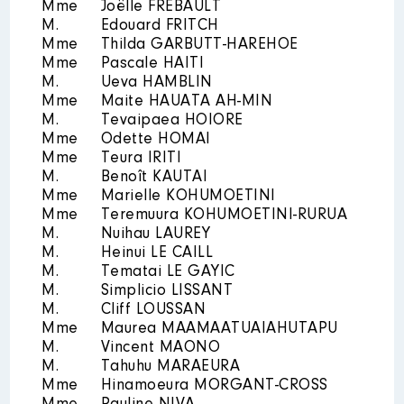
2023
0 €
Brut
Mme
Joëlle FREBAULT
M.
Edouard FRITCH
Mme
Thilda GARBUTT-HAREHOE
Mme
Pascale HAITI
M.
Ueva HAMBLIN
Mme
Maite HAUATA AH-MIN
M.
Tevaipaea HOIORE
Description
: membre suppléant
Mme
Odette HOMAI
Mme
Teura IRITI
Organisme
: Conseil
M.
Benoît KAUTAI
d'administration du centre des
Mme
Marielle KOHUMOETINI
métiers d'art de la Polynésie
Mme
Teremuura KOHUMOETINI-RURUA
française (CMA) │ De : 05/2023
M.
à 12/2023
Nuihau LAUREY
M.
Heinui LE CAILL
Rémunération ou gratification
M.
Tematai LE GAYIC
:
M.
Simplicio LISSANT
M.
Cliff LOUSSAN
Mme
Maurea MAAMAATUAIAHUTAPU
Année
Montant
Type
M.
Vincent MAONO
2023
0 €
Brut
M.
Tahuhu MARAEURA
Mme
Hinamoeura MORGANT-CROSS