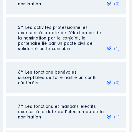
Organisme
: Comité de pilotage
nomination
(0)
interministériel pour la mise en
oeuvre d'un aménagement
cohérent et concerté de
l'agglomération entre les
Néant
5° Les activités professionnelles
communes de Punaauia et de
exercées à la date de l’élection ou de
Arue │ De : 05/2023 à 05/2023
la nomination par le conjoint, le
partenaire lié par un pacte civil de
Rémunération ou gratification
solidarité ou le concubin
(1)
:
Année
Montant
Type
Activité professionnelle
: Néant
6° Les fonctions bénévoles
2023
0 €
Brut
susceptibles de faire naître un conflit
Employeur
: Néant
d’intérêts
(0)
Néant
7° Les fonctions et mandats électifs
exercés à la date de l’élection ou de la
nomination
(1)
Description
: membre titulaire en
conseil administration