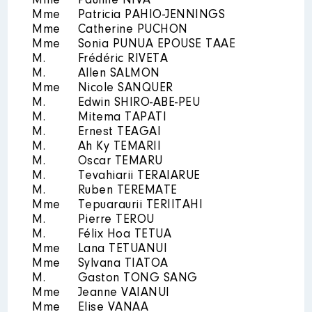
Mme
Pauline NIVA
Mme
Patricia PAHIO-JENNINGS
Mme
Catherine PUCHON
Mme
Sonia PUNUA EPOUSE TAAE
M.
Frédéric RIVETA
M.
Allen SALMON
Mme
Nicole SANQUER
M.
Edwin SHIRO-ABE-PEU
M.
Mitema TAPATI
M.
Ernest TEAGAI
M.
Ah Ky TEMARII
M.
Oscar TEMARU
M.
Tevahiarii TERAIARUE
M.
Ruben TEREMATE
Mme
Tepuaraurii TERIITAHI
M.
Pierre TEROU
M.
Félix Hoa TETUA
Mme
Lana TETUANUI
Mme
Sylvana TIATOA
M.
Gaston TONG SANG
Mme
Jeanne VAIANUI
Mme
Elise VANAA