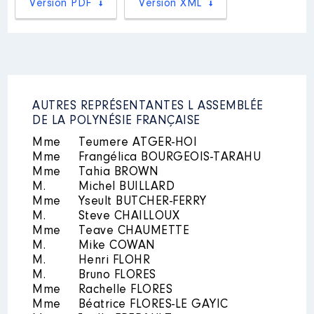
Version PDF
Version XML
Année
Montant
Type
2023
0 €
Brut
AUTRES REPRÉSENTANTES L ASSEMBLÉE
DE LA POLYNÉSIE FRANÇAISE
Mme
Teumere ATGER-HOI
Mme
Frangélica BOURGEOIS-TARAHU
Description
: membre titulaire
Mme
Tahia BROWN
M.
Michel BUILLARD
Organisme
: Commission ad'hoc
Mme
Yseult BUTCHER-FERRY
des taxis │ De : 05/2023 à
M.
12/2023
Steve CHAILLOUX
Mme
Teave CHAUMETTE
Rémunération ou gratification
M.
Mike COWAN
:
M.
Henri FLOHR
M.
Bruno FLORES
Mme
Rachelle FLORES
Année
Montant
Type
Mme
Béatrice FLORES-LE GAYIC