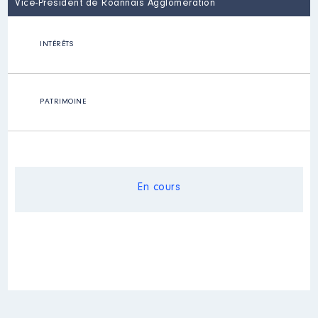
Vice-Président de Roannais Agglomération
INTÉRÊTS
PATRIMOINE
En cours