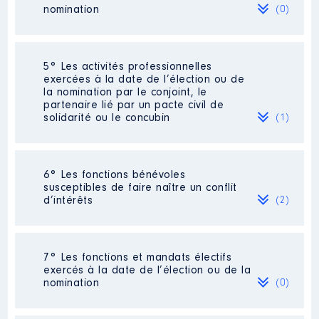
Organisme
: CONFERENCE
nomination
(0)
REGIONAL DU SPORT │ De :
01/2023 à
Description
: CONCEPTEUR EN
Rémunération ou gratification
AGENCEMENT
Néant
5° Les activités professionnelles
:
Commentaire : [Données non
exercées à la date de l’élection ou de
publiées]
la nomination par le conjoint, le
partenaire lié par un pacte civil de
Année
Montant
Type
Employeur
: ATELIERS MALGOL │
solidarité ou le concubin
(1)
De : 05/2016 à 12/2018
2023
0 €
Net
Rémunération ou gratification
:
Activité professionnelle
: Directrice
6° Les fonctions bénévoles
d'EHPAD
susceptibles de faire naître un conflit
d’intérêts
Année
Montant
Type
(2)
Employeur
: CCAS Bégard
2016
18 457 €
Net
Description
: MEMBRE CA
2017
37 826 €
Net
Description
: Association des
2018
19 593 €
Net
7° Les fonctions et mandats électifs
supporters actionnaires du club
Organisme
: FRAC BRETAGNE │
exercés à la date de l’élection ou de la
professionnel de football En Avant de
De : 09/2021 à
nomination
(0)
Guingamp
Commentaire : président de 2017 à
Rémunération ou gratification
2022 Membre du CA actuellement son
: