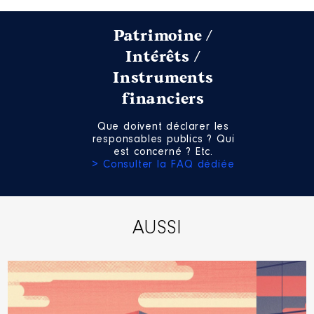
Patrimoine /
Intérêts /
Instruments
Description
: MEMBRE
financiers
Organisme
: CONFERENCE
REGIONAL DES FINANCEURS DU
Que doivent déclarer les
SPORT │ De : 01/2023 à
responsables publics ? Qui
est concerné ? Etc.
Rémunération ou gratification
> Consulter la FAQ dédiée
:
Année
Montant
Type
AUSSI
2023
0 €
Net