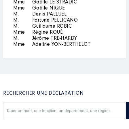
Mme
Gaëlle LE STRADIC
2023
0 €
Net
Mme
Gaëlle NIQUE
M.
Denis PALLUEL
M.
Fortuné PELLICANO
M.
Guillaume ROBIC
Mme
Régine ROUÉ
M.
Jérôme TRE-HARDY
Mme
Adeline YON-BERTHELOT
Description
: MEMBRE DU CA
Organisme
: BRETAGNE
CULTURE DIVERSITE RENNES │
De : 09/2021 à
Rémunération ou gratification
:
RECHERCHER UNE DÉCLARATION
Année
Montant
Type
2021
0 €
Net
2022
0 €
Net
2023
0 €
Net