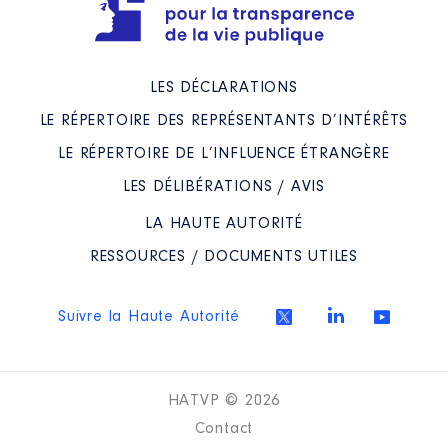
Organisme
: LYCEE DE PAVIE
GUINGAMP │ De : 09/2021 à
Rémunération ou gratification
:
LES DÉCLARATIONS
LE RÉPERTOIRE DES REPRÉSENTANTS D’INTÉRÊTS
Année
Montant
Type
LE RÉPERTOIRE DE L’INFLUENCE ÉTRANGÈRE
2021
0 €
Net
LES DÉLIBÉRATIONS / AVIS
2022
0 €
Net
2023
0 €
Net
LA HAUTE AUTORITÉ
RESSOURCES / DOCUMENTS UTILES
Suivre la Haute Autorité
Description
: MEMBRE CA
Organisme
: LYCEE FELIX LE
HATVP © 2026
DANTEC LANNION │ De :
Contact
09/2021 à