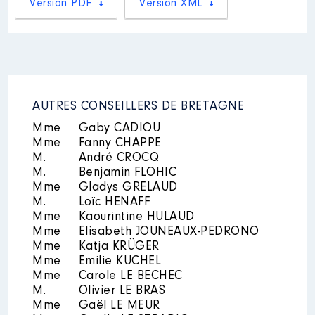
Version PDF
Version XML
Description
: DEMANDEUR
2021
0 €
Net
D'EMPLOI
2022
0 €
Net
2023
0 €
Net
Employeur
: POLE EMPLOI │ De :
12/2018 à
Rémunération ou gratification
:
AUTRES CONSEILLERS DE BRETAGNE
Mme
Gaby CADIOU
Année
Montant
Type
Mme
Description
Fanny CHAPPE
: MEMBRE CA
2018
0 €
Net
M.
André CROCQ
Organisme
: LYCEE SACREE
2019
15 506 €
Net
M.
Benjamin FLOHIC
COEUR ST BRIEUC │ De :
2020
17 155 €
Net
Mme
Gladys GRELAUD
09/2021 à
2021
9 938 €
Net
M.
Loïc HENAFF
2022
0 €
Net
Mme
Kaourintine HULAUD
Rémunération ou gratification
Mme
Elisabeth JOUNEAUX-PEDRONO
:
Mme
Katja KRÜGER
Mme
Emilie KUCHEL
Année
Montant
Type
Mme
Carole LE BECHEC
M.
Olivier LE BRAS
2021
0 €
Net
Mme
Gaël LE MEUR
2022
0 €
Net