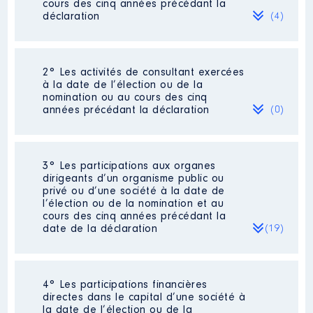
cours des cinq années précédant la
déclaration
(4)
2° Les activités de consultant exercées
Description
: CONCEPTEUR EN
à la date de l’élection ou de la
AGENCEMENT
nomination ou au cours des cinq
Commentaire : [Données non
années précédant la déclaration
(0)
publiées]
Employeur
: CUISINES CARADEC
│ De : 01/2016 à 03/2016
Néant
3° Les participations aux organes
dirigeants d’un organisme public ou
Rémunération ou gratification
privé ou d’une société à la date de
:
l’élection ou de la nomination et au
cours des cinq années précédant la
date de la déclaration
(19)
Année
Montant
Type
2016
9 332 €
Net
4° Les participations financières
Description
: menbre comité
directes dans le capital d’une société à
la date de l’élection ou de la