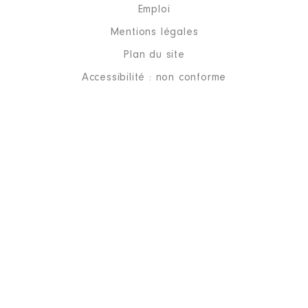
Emploi
Rémunération ou gratification
:
Mentions légales
Plan du site
Année
Montant
Type
Accessibilité : non conforme
2021
0 €
Net
2022
0 €
Net
2023
0 €
Net
Description
: MEMBRE CA
Organisme
: LYCEE JEAN
MOULIN ST BRIEUC │ De :
09/2021 à
Rémunération ou gratification
: