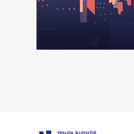
Année
Montant
2022
0 €
2023
0 €
2024
0 €
Description
: membre consultati
Commentaire : Membre du comité 
l'exécution de la mission et des
approuvés par le conseil d'admin
qualité de société à mission a é
leur mission dans leurs statuts e
plusieurs objectifs sociaux soc
la mission doit être mis en plac
externes. Sans pouvoir de décisi
de gestion à l assemblée chargé
juge opportune et se fait commu