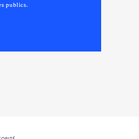
s publics.
[Activité conservée]
xclusivement du suivi de
ction de la société et
d entreprise à mission : La
ises qui le souhaitent de définir
ent contribuer à bâtir un ou
rs activités. Une gouvernance de
larié et de personnalités
ent un rapport joint au rapport
ocède à toute vérification qu il
 mission.