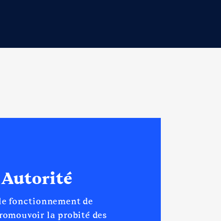
on de l'Assemblée Nationales
 Autorité
 le fonctionnement de
promouvoir la probité des