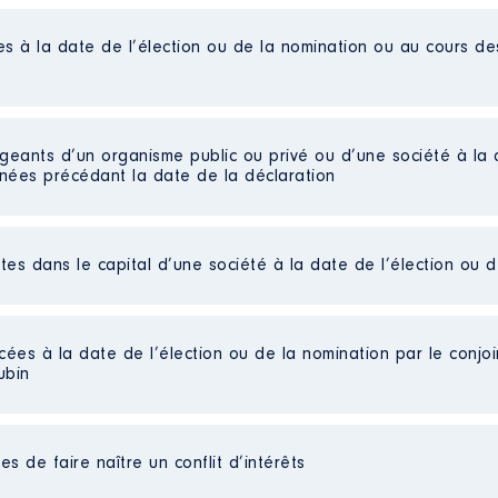
es à la date de l’élection ou de la nomination ou au cours d
preneur
liées]
│ De : 07/2019 à 09/2024
igeants d’un organisme public ou privé ou d’une société à la 
n
:
nnées précédant la date de la déclaration
Type
Net
ctes dans le capital d’une société à la date de l’élection ou 
eil d'Administration
Net
en de la Consommation est une association franco-allemande 
Net
l agglomération de Kehl / Strasbourg créée en 1993 à l occa
Net
lité publique il bénéficie de subventions publiques de la Fran
Net
cées à la date de l’élection ou de la nomination par le conjoin
de la Consommation a pour objet social de garantir et promo
Net
ubin
ntre Européen de la Consommation est votre interlocuteur di
 parts détenues : 950
llemagne qu il s agisse d une simple demande ou d un litige 
l'objet d'aucune indemnité financière.
au cours de l’année précédente
: néant
de la Consommation │ De : 02/2018 à 12/2024
s de faire naître un conflit d’intérêts
eil
: Non