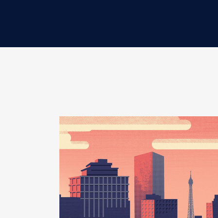
Année
Montant
2020
0 €
2021
0 €
2022
0 €
2023
0 €
2024
0 €
Description
: Membre du conseil
Commentaire : Nomination dans 
non renouvelée suite élection Jui
Organisme
: ADEME │ De : 09/
Rémunération ou gratificatio