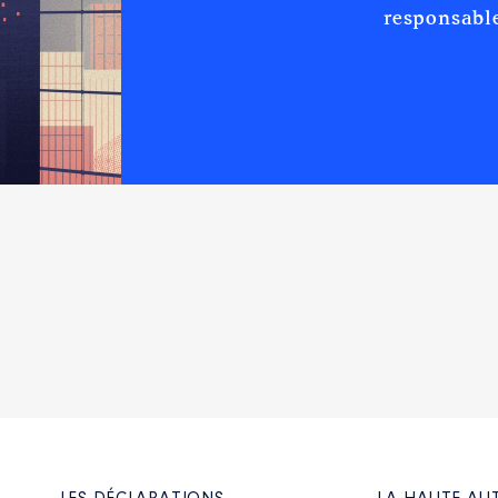
responsable
Type
Net
Net
Net
f
de mission d'Ecosystem. . Le comité de mission est chargé e
 objectifs annuels qui sont préparés chaque année par la dire
istration. Rappel en quelques mots de l origine de la qualité 
té introduite par la loi PACTE en 2019. Elle permet aux entrepr
n la traduisant par : une raison d être : le futur qu elles veul
iétaux ou environnementaux à poursuivre dans le cadre de leu
e : c est le comité de mission. Il est composé d au moins un sa
on il est chargé du suivi de la mission et présente annuellem
e de l approbation des comptes de l entreprise. Ce comité pr
niquer tout document nécessaire au suivi de l exécution de la