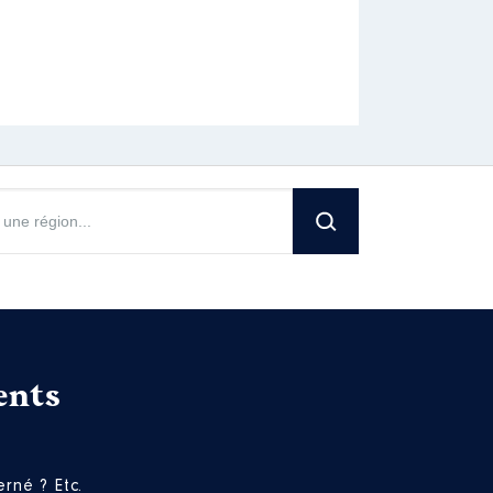
[Activité conservée]
ents
 depuis juillet 2022 c'est
 à 12/2024
rné ? Etc.