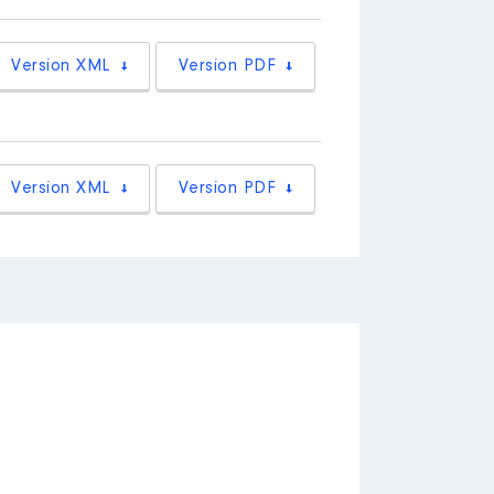
 impôt)
Version XML
Version PDF
aire
│ Employeur : Elsa SCHALCK -
Version XML
Version PDF
[Activité conservée]
n'ai aucune fonction élective