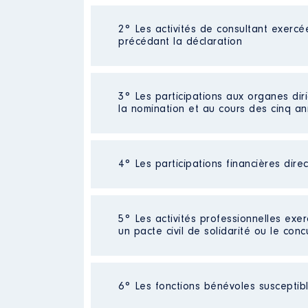
2° Les activités de consultant exercé
Description
: Statut Auto-Entre
précédant la déclaration
Commentaire : [Données non pub
Employeur
: Vincent THIEBAUT 
Néant
3° Les participations aux organes dir
Rémunération ou gratificatio
la nomination et au cours des cinq a
Année
Montant
2019
0 €
4° Les participations financières dire
Description
: Président du Cons
2020
0 €
Commentaire : Le Centre Europé
2021
0 €
aux consommateurs située dans 
2022
0 €
Marché intérieur. Déclarée d uti
Société
2023
: VIRIDIEN
0 €
5° Les activités professionnelles exer
européenne. Le Centre Européen 
2024
0 €
un pacte civil de solidarité ou le conc
consommateurs en Europe . Le Ce
Evaluation
: 34732 € │ Nombre de
concernant la consommation en A
en Allemagne. Le mandat ne fait 
Rémunération ou gratification 
Néant
Organisme
: Centre Européen 
6° Les fonctions bénévoles susceptible
Contrôle d'une activité de cons