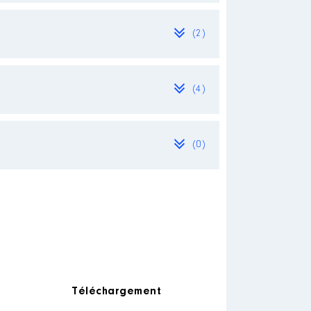
(2)
[Activité conservée]
[Activité conservée]
(4)
commission agriculture aucune
(0)
[Activité conservée]
re titulaire et membre du
 l'objet d'aucune rémunération
Téléchargement