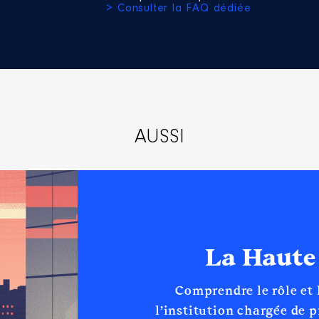
> Consulter la FAQ dédiée
Type
Net
Net
Net
Net
Net
AUSSI
 d'administration
le cadre des fonctions extra parlementaires de représentati
llet 2024.
La Haute
2022 à 09/2024
Comprendre le rôle et
n
:
l’institution chargée de 