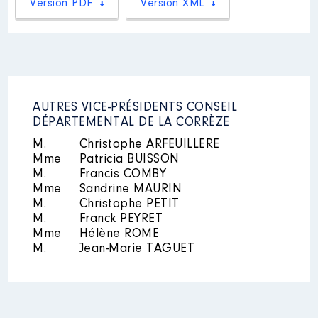
Version PDF
Version XML
Mandat
: CONSEILLERE
COMMUNAUTAIRE │ de :
04/2015 à
Commentaire : REM 2021 EN
JUILLET
AUTRES VICE-PRÉSIDENTS CONSEIL
Rémunération ou gratification
DÉPARTEMENTAL DE LA CORRÈZE
:
M.
Christophe ARFEUILLERE
Mme
Patricia BUISSON
Année
Montant
Type
M.
Francis COMBY
Mme
Sandrine MAURIN
2015
2 737 €
Net
2016
2 745 €
Net
M.
Christophe PETIT
2017
2 550 €
Net
M.
Franck PEYRET
2018
2 504 €
Net
Mme
Hélène ROME
2019
2 790 €
Net
M.
Jean-Marie TAGUET
2020
2 364 €
Net
2021
1 630 €
Net