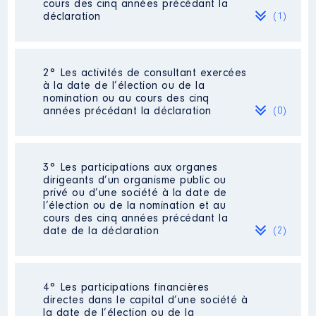
cours des cinq années précédant la
déclaration
(1)
2° Les activités de consultant exercées
Description
: SECRETAIRE
à la date de l’élection ou de la
Commentaire : [Données non
nomination ou au cours des cinq
publiées] Mise en disponibilité à
années précédant la déclaration
(0)
compter du 18 Octobre 2021
Employeur
: CMC LES CEDRES │
De : 11/2016 à 10/2021
Néant
3° Les participations aux organes
dirigeants d’un organisme public ou
Rémunération ou gratification
privé ou d’une société à la date de
:
l’élection ou de la nomination et au
cours des cinq années précédant la
date de la déclaration
(2)
Année
Montant
Type
2016
13 513 €
Net
2017
13 172 €
Net
2018
2 817 €
Net
4° Les participations financières
Description
: Titulaire
2019
50 €
Net
directes dans le capital d’une société à
Commentaire : Titulaire sans
2020
12 488 €
Net
la date de l’élection ou de la