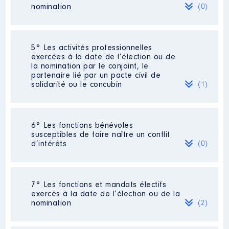
rémunération
2021
6 301 €
Net
nomination
(0)
Organisme
: EPCC L'EMPREINTE
│ De : 07/2020 à
Néant
5° Les activités professionnelles
Rémunération ou gratification
exercées à la date de l’élection ou de
:
la nomination par le conjoint, le
partenaire lié par un pacte civil de
solidarité ou le concubin
(1)
Année
Montant
Type
2020
0 €
Net
2021
0 €
Net
Activité professionnelle
: DIRECTEUR
2022
0 €
Net
6° Les fonctions bénévoles
DE CONCESSION AUTO
susceptibles de faire naître un conflit
d’intérêts
(0)
Employeur
: [Données non publiées]
Néant
7° Les fonctions et mandats électifs
exercés à la date de l’élection ou de la
Description
: Représentante
nomination
(2)
Commentaire : Représentante
sans rémunération