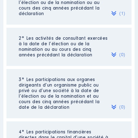
l’élection ou de la nomination ou au
cours des cinq années précédant la
déclaration
(1)
2° Les activités de consultant exercées
Description
: Professeure
à la date de l’élection ou de la
certifiée Lettres
nomination ou au cours des cinq
Commentaire : [Données non
années précédant la déclaration
(0)
publiées]
Employeur
: EDUCATION
NATIONALE │ De : 09/2020 à
Néant
3° Les participations aux organes
07/2022
dirigeants d’un organisme public ou
privé ou d’une société à la date de
Rémunération ou gratification
l’élection ou de la nomination et au
:
cours des cinq années précédant la
date de la déclaration
(0)
Année
Montant
Type
2020
39 937 €
Net
Néant
2021
40 494 €
Net
4° Les participations financières
2022
27 949 €
Net
directes dans le capital d’une société à