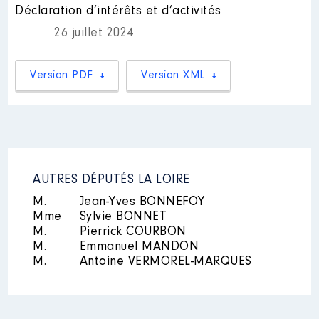
Nom
: DOS SANTOS Anaëlle
Déclaration d’intérêts et d’activités
Description des autres activités
26 juillet 2024
professionnelles exercées :
Attachée parlementaire
│ Employeur
: Néant
Version PDF
Version XML
AUTRES DÉPUTÉS LA LOIRE
M.
Jean-Yves BONNEFOY
Mme
Sylvie BONNET
M.
Pierrick COURBON
M.
Emmanuel MANDON
M.
Antoine VERMOREL-MARQUES