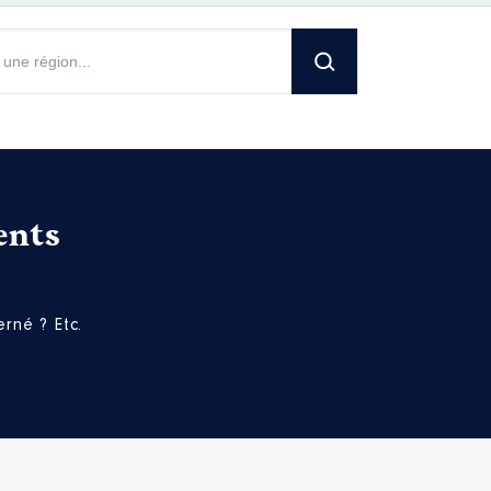
ents
rné ? Etc.