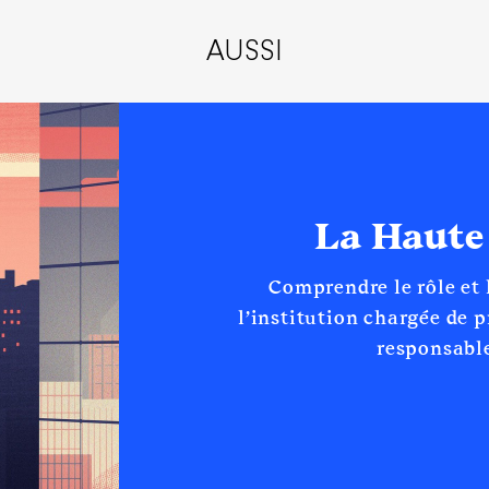
ère - Co-Gérant
AUSSI
tion [Données non publiées]
publiées] │ De : 01/2015 à
n
:
Type
La Haute
Net
Net
Net
Comprendre le rôle et
Net
l’institution chargée de 
Net
Net
responsable
Net