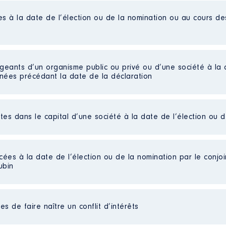
es à la date de l’élection ou de la nomination ou au cours d
TABLE & AUDIT
liées]
2015 à 06/2021
igeants d’un organisme public ou privé ou d’une société à la 
n
:
nnées précédant la date de la déclaration
t
Type
Net
ctes dans le capital d’une société à la date de l’élection ou 
ise comptable - Directeur Général
Net
ion pour ma fonction de Directeur Général. [Données non pu
Net
€
Net
Conseils │ De : 01/2015 à 06/2021
€
Net
cées à la date de l’élection ou de la nomination par le conjoin
SSOCIE MAZARS DEPUIS LA FIN DE MON ACTIVIT2 PROFESSION
€
Net
ubin
n
:
Net
e parts détenues : 3697
Type
yee de banque
s de faire naître un conflit d’intérêts
au cours de l’année précédente
: Déjà indiqué dans le chap
Net
Net