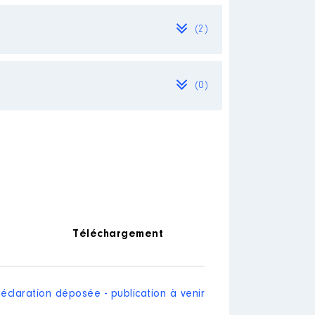
(2)
(0)
Téléchargement
éclaration déposée - publication à venir
%