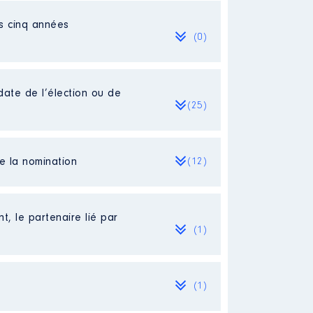
es cinq années
(0)
date de l’élection ou de
(25)
de la nomination
(12)
bliées]
t, le partenaire lié par
NELLE SOIT LE 31 08 24.
(1)
(1)
itre activités professionnelles