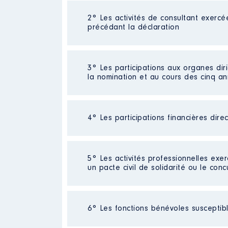
2° Les activités de consultant exercé
Description
: EXPERTISE-COMP
précédant la déclaration
Commentaire : [Données non pub
Employeur
: MAZARS │ De : 01/
Néant
3° Les participations aux organes dir
Rémunération ou gratificatio
la nomination et au cours des cinq a
Année
Montan
2015
83 552 €
4° Les participations financières dire
Description
: Conseil et Expert
2016
93 479 €
Commentaire : Aucune rémunérat
2017
91 704 €
2018
125 949 
Organisme
: MAZARS Experts & 
Société
2019
: MAZARS
115 099 
5° Les activités professionnelles exer
Commentaire : JE NE SUIS PLUS A
2020
110 437 
un pacte civil de solidarité ou le conc
Rémunération ou gratificatio
[Données non publiées]
2021
55 218 €
Evaluation
: 255269 € │ Nombre d
Année
Montant
Activité professionnelle
: Emplo
6° Les fonctions bénévoles susceptible
Rémunération ou gratification 
2015
0 €
Employeur
: Banque Rhône Alpes
2016
0 €