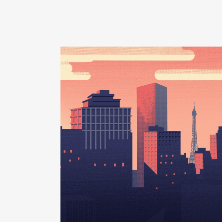
Description
: Location immobili
Commentaire : Aucune rémunéra
Organisme
: SCI [Données non 
Rémunération ou gratificatio
Année
Montant
2015
0 €
2016
0 €
2017
0 €
2018
0 €
2019
0 €
2020
0 €
2021
0 €