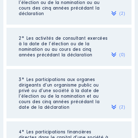
l’élection ou de la nomination ou au
cours des cinq années précédant la
déclaration
(2)
2° Les activités de consultant exercées
Description
: Chargé de mission
à la date de l’élection ou de la
Collaborateur des élus du
nomination ou au cours des cinq
groupe socialiste
années précédant la déclaration
(0)
Employeur
: Ville de Strasbourg
│ De : 09/2020 à 07/2024
Néant
3° Les participations aux organes
Rémunération ou gratification
dirigeants d’un organisme public ou
:
privé ou d’une société à la date de
l’élection ou de la nomination et au
cours des cinq années précédant la
Année
Montant
Type
date de la déclaration
(2)
2020
5 491 €
Net
2021
18 746 €
Net
2022
17 630 €
Net
2023
20 097 €
Net
4° Les participations financières
Description
: Premier Secrétaire
2024
9 427 €
Net
directes dans le capital d’une société à