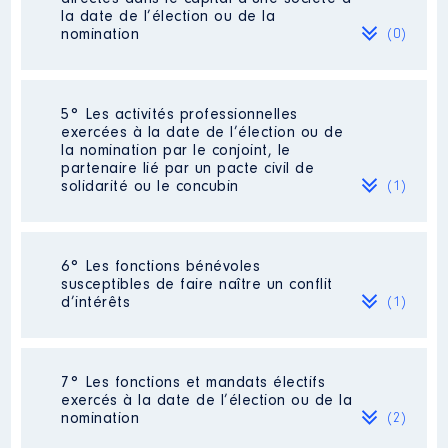
Fédéral
[Activité conservée]
la date de l’élection ou de la
Commentaire : Fonction bénévole
nomination
(0)
Organisme
: Fédération du Bas-
Rhin du Parti Socialiste │ De :
09/2021 à
Néant
5° Les activités professionnelles
exercées à la date de l’élection ou de
Rémunération ou gratification
Description
: Chargé de mission
la nomination par le conjoint, le
:
Collaborateur des élus du
partenaire lié par un pacte civil de
groupe socialiste
solidarité ou le concubin
(1)
Année
Montant
Type
Employeur
: EUROMÉTROPOLE
DE STRASBOURG │ De : 01/2019
2021
0 €
Net
à 07/2024
Activité professionnelle
:
2022
0 €
Net
6° Les fonctions bénévoles
Technicienne du sommeil
2023
0 €
Net
susceptibles de faire naître un conflit
Rémunération ou gratification
indépendante.
2024
0 €
Net
d’intérêts
(1)
:
Employeur
: Auto-entrepreneur
Année
Montant
Type
Description
: Militant
7° Les fonctions et mandats électifs
2019
33 055 €
Net
exercés à la date de l’élection ou de la
Organisme
: Parti Socialiste
2020
26 906 €
Net
nomination
(2)
[Activité conservée]
2021
19 342 €
Net
Description
: Gérant Bénévol