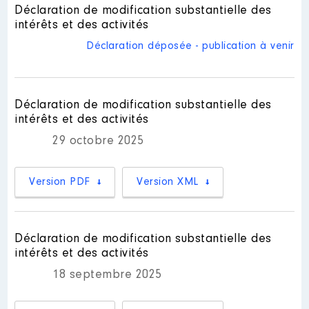
Nom
: Sarah Bonniere
Commentaire : Je ne connais pas
Déclaration de modification substantielle des
encore l'indemnité.
intérêts et des activités
Description des autres activités
professionnelles exercées :
Rémunération ou gratification
Déclaration déposée - publication à venir
Attachée parlementaire [Données
:
non publiées]
│ Employeur : Néant
Commentaire : [Données non publiées]
Année
Montant
Type
Déclaration de modification substantielle des
intérêts et des activités
2026
0 €
Net
Nom
: Cyril Mihai
29 octobre 2025
Description des autres activités
professionnelles exercées :
Attaché Parlementaire [Données
Version PDF
Version XML
non publiées]
Commentaire : [Données non publiées]
Déclaration de modification substantielle des
intérêts et des activités
18 septembre 2025