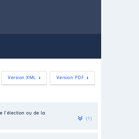
Version XML
Version PDF
e l’élection ou de la
(1)