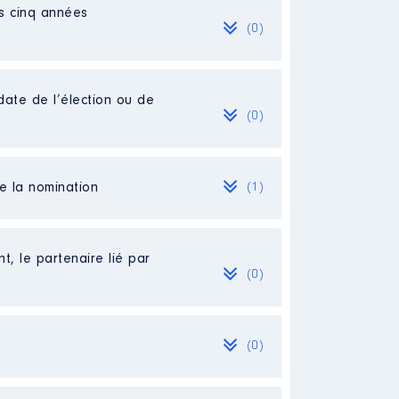
es cinq années
(0)
été saisis en brut. Je ne les ai
date de l’élection ou de
(0)
de la nomination
(1)
t, le partenaire lié par
/04/2008.
(0)
(0)