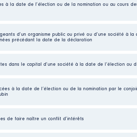
es à la date de l’élection ou de la nomination ou au cours d
nial
nets jusqu'en juillet inclus. Les montants avant 2020 avaient 
/2015 à 07/2021
igeants d’un organisme public ou privé ou d’une société à la 
nnées précédant la date de la déclaration
n
:
Type
ctes dans le capital d’une société à la date de l’élection ou 
Net
Net
Net
Net
cées à la date de l’élection ou de la nomination par le conjoin
0 (pour 2021 : 17756€ et 902€) SCPI souscrite à crédit le 01
Net
ubin
Net
 parts détenues : 65
Net
au cours de l’année précédente
: 883,42€
s de faire naître un conflit d’intérêts