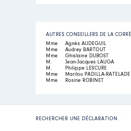
Mandat
: Vice Président AGGLO
Commentaire : Pour 2021 indemnit
AUTRES CONSEILLERS DE LA CORR
Rémunération ou gratificatio
Mme
Agnès AUDEGUIL
Mme
Audrey BARTOUT
Année
Montant
Mme
Ghislaine DUBOST
M.
Jean-Jacques LAUGA
2015
16422 €
2016
16471 €
M.
Philippe LESCURE
2017
16226 €
Mme
Marilou PADILLA-RATELADE
2018
16437 €
Mme
Rosine ROBINET
2019
16756 €
2020
19 850 €
2021
6 622 €
RECHERCHER UNE DÉCLARATION