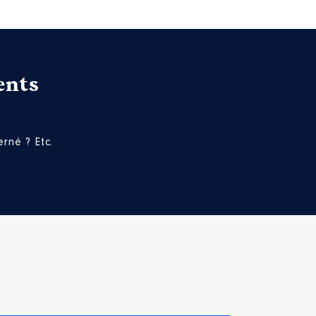
ents
rné ? Etc.