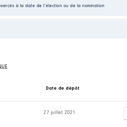
exercés à la date de l’élection ou de la nomination
e : 01/2015 à 07/2021
s nets fiscal jusqu'au'en juillet.
n
:
Type
QUE
Net
Net
Net
Net
Date de dépôt
Net
Net
Net
27 juillet 2021