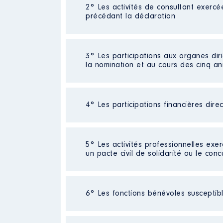
2° Les activités de consultant exercé
Description
: Conseiller Patrimo
précédant la déclaration
Commentaire : Pour 2021 salaires 
pas modifiés.
Employeur
: ALLIANZ │ De : 01
Néant
3° Les participations aux organes dir
la nomination et au cours des cinq a
Rémunération ou gratificatio
Année
Montant
Néant
4° Les participations financières dire
2015
27055 €
2016
31812 €
2017
28958 €
2018
32788 €
Société
: SCPI ALLIANZ PIERRE
5° Les activités professionnelles exer
Commentaire : Valeurs au 31/12/202
2019
29003 €
un pacte civil de solidarité ou le conc
2020
31 710 €
Evaluation
: 17276 € │ Nombre de
2021
12 364 €
Rémunération ou gratification 
Néant
6° Les fonctions bénévoles susceptible