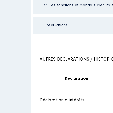
Néant
7° Les fonctions et mandats électifs 
Observations
Mandat
: Maire de COSNAC │ d
Commentaire : Pour 2021 indemnité
Rémunération ou gratificatio
Néant
Année
Montant
AUTRES DÉCLARATIONS / HISTORI
2015
13510 €
2016
13556 €
2017
13784 €
2018
Déclaration
13231 €
2019
13344 €
2020
9 433 €
2021
6 256 €
Déclaration d’intérêts