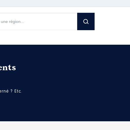
ents
rné ? Etc.