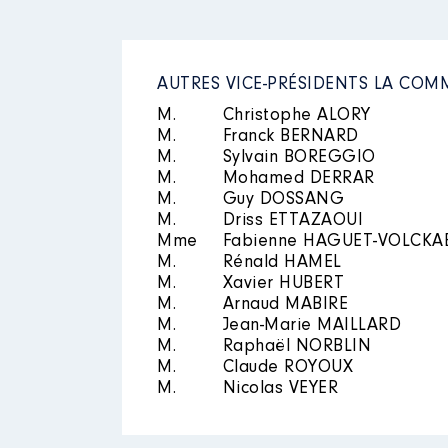
AUTRES VICE-PRÉSIDENTS LA CO
M.
Christophe ALORY
M.
Franck BERNARD
M.
Sylvain BOREGGIO
M.
Mohamed DERRAR
M.
Guy DOSSANG
M.
Driss ETTAZAOUI
Mme
Fabienne HAGUET-VOLCKA
M.
Rénald HAMEL
M.
Xavier HUBERT
M.
Arnaud MABIRE
M.
Jean-Marie MAILLARD
M.
Raphaël NORBLIN
M.
Claude ROYOUX
M.
Nicolas VEYER