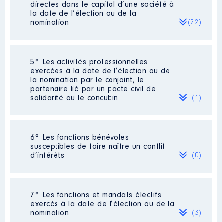
Description
: PRESIDENT
directes dans le capital d’une société à
Commentaire : ACTIVITE
la date de l’élection ou de la
BENEVOLECENTRE CULTUREL DE
nomination
(22)
TROYES, désignation effectuée
par le conseil municipal
Organisme
: EPA LA MAISON
Société
: AIR LIQUIDE
5° Les activités professionnelles
DU BOULANGER │ De : 01/2016
exercées à la date de l’élection ou de
à 03/2023
Evaluation
: 48264 € │ Nombre de
la nomination par le conjoint, le
parts détenues : 291
partenaire lié par un pacte civil de
Rémunération ou gratification
solidarité ou le concubin
(1)
:
Rémunération ou gratification au
cours de l’année précédente
: 691
Année
Montant
Type
Activité professionnelle
: RETRAITEE
6° Les fonctions bénévoles
2016
0 €
Net
susceptibles de faire naître un conflit
Société
: LVMH
Employeur
: Éducation nationale
2017
0 €
Net
d’intérêts
(0)
2018
0 €
Net
Evaluation
: 43200 € │ Nombre de
2019
0 €
Net
parts détenues : 53
2020
0 €
Net
Néant
2021
0 €
Net
Rémunération ou gratification au
7° Les fonctions et mandats électifs
2022
0 €
Net
cours de l’année précédente
: 420
exercés à la date de l’élection ou de la
2023
0 €
Net
nomination
(3)