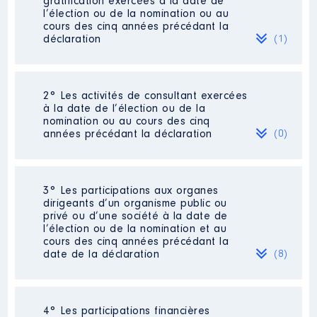
gratification exercées à la date de
l’élection ou de la nomination ou au
cours des cinq années précédant la
déclaration
(1)
2° Les activités de consultant exercées
Description
: PROFESSEUR
à la date de l’élection ou de la
AGREGE
nomination ou au cours des cinq
Commentaire : TRAVAIL A TEMPS
années précédant la déclaration
(0)
PARTIELRETRAITE LE 01/10/2016
Employeur
: RECTORAT DE
REIMS │ De : 01/2015 à 09/2016
Néant
3° Les participations aux organes
dirigeants d’un organisme public ou
Rémunération ou gratification
privé ou d’une société à la date de
:
l’élection ou de la nomination et au
cours des cinq années précédant la
date de la déclaration
(8)
Année
Montant
Type
2015
20476 €
Net
2016
17499 €
Net
4° Les participations financières