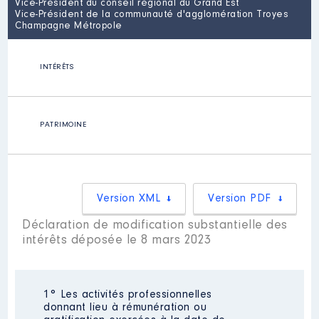
Vice-Président du conseil régional du Grand Est
Vice-Président de la communauté d'agglomération Troyes
Champagne Métropole
INTÉRÊTS
PATRIMOINE
Version XML
Version PDF
Déclaration de modification substantielle des
intérêts déposée le 8 mars 2023
1° Les activités professionnelles
donnant lieu à rémunération ou