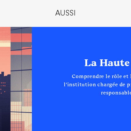
Net
AUSSI
du groupe LIOT
La Haute
aires culturelles de l'éducation et des sports à l'Assemblée 
n
:
Comprendre le rôle et
l’institution chargée de 
Type
responsable
Net