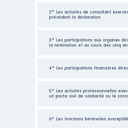
2° Les activités de consultant exercé
Description
: Députée
précédant la déclaration
Commentaire : Mandat terminé e
Employeur
: ASSEMBLEE NATION
Néant
3° Les participations aux organes dir
Rémunération ou gratificatio
la nomination et au cours des cinq a
Année
Montant
2017
46622 €
4° Les participations financières dire
Description
: membre
2018
86516 €
Commentaire : aucune
2019
86 516 €
2020
86 516 €
Organisme
: Commission du tour
Société
2021
: SCI [Données non publié
86 516 €
5° Les activités professionnelles exer
: 04/2020 à 04/2023
2022
40 048 €
un pacte civil de solidarité ou le conc
Evaluation
: 31649 € │ Nombre de 
Rémunération ou gratificatio
Rémunération ou gratification 
Activité professionnelle
: Compt
Année
Montant
6° Les fonctions bénévoles susceptible
Contrôle d'une activité de cons
Commentaire : Fonctionnaire de la 