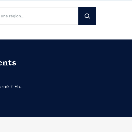
ents
[Activité conservée]
[Activité conservée]
rné ? Etc.