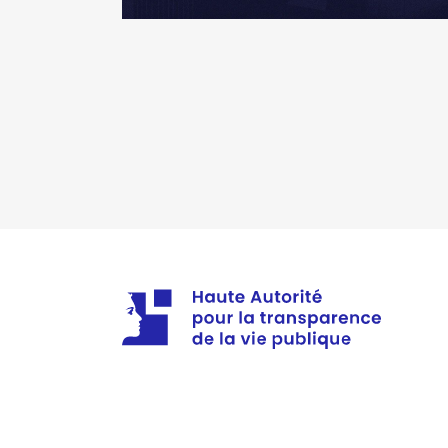
Description
: Membre suppléan
Commentaire : Nommée depuis 
Organisme
: Office Français de
Rémunération ou gratificatio
Année
Montant
2024
0 €
2025
0 €