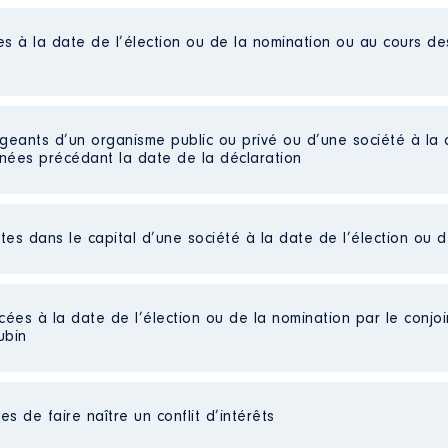
es à la date de l’élection ou de la nomination ou au cours d
n juin 2022
ALE │ De : 06/2017 à 06/2022
igeants d’un organisme public ou privé ou d’une société à la 
n
:
nnées précédant la date de la déclaration
Type
Net
ctes dans le capital d’une société à la date de l’élection ou 
Net
Net
Net
isme de l'écologie de la culture de l'aménagement du territo
es]
Net
cées à la date de l’élection ou de la nomination par le conjoin
Net
ubin
parts détenues : 69 │ Pourcentage du capital détenu : 33 %
n
:
au cours de l’année précédente
: aucune
able
Type
s de faire naître un conflit d’intérêts
eil
: Non
fonction publique territoriale Séparés