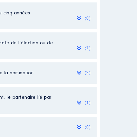
es cinq années
(0)
date de l’élection ou de
(7)
de la nomination
(2)
ire et du transport aérien │ De
t, le partenaire lié par
(1)
(0)