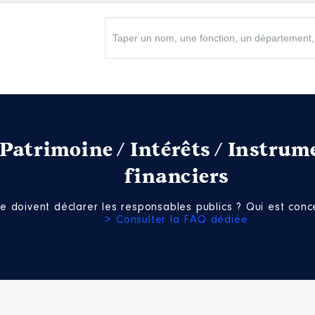
n
:
Type
Type
Type
Net
Net
Net
Patrimoine / Intérêts / Instrum
financiers
le │ De : 07/2024 à 12/2024
 politique) A Here ia Porinetia │ De : 03/2022 à 12/2024
e doivent déclarer les responsables publics ? Qui est conce
n
:
> Consulter la FAQ dédiée
n
:
Type
Type
Net
Net
Net