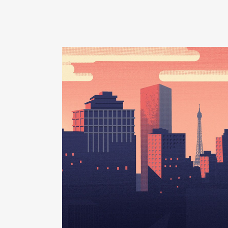
2024
0 €
Description
: membre
Commentaire : membre au nom 
Organisme
: commission des aff
12/2024
Rémunération ou gratificatio
Année
Montant
2024
0 €