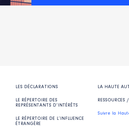
t
le 07 novembre 2024
 la biodiversité │ De : 11/2024 à 11/2025
n
:
Type
Net
Net
LES DÉCLARATIONS
LA HAUTE AU
LE RÉPERTOIRE DES
RESSOURCES 
REPRÉSENTANTS D’INTÉRÊTS
Suivre la Haut
LE RÉPERTOIRE DE L’INFLUENCE
ÉTRANGÈRE