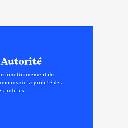
 Autorité
Nationale │ De : 07/2024 à
 le fonctionnement de
promouvoir la probité des
s publics.