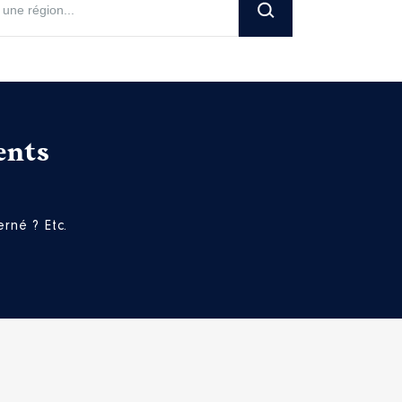
ents
rné ? Etc.