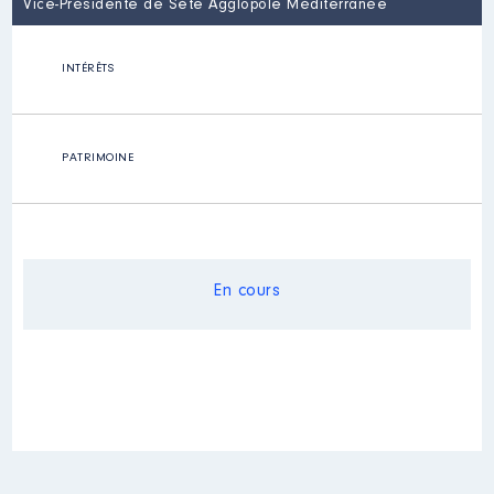
Vice-Présidente de Sète Agglopôle Méditerranée
INTÉRÊTS
PATRIMOINE
En cours