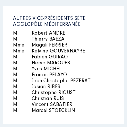
AUTRES VICE-PRÉSIDENTS SÈTE
AGGLOPÔLE MÉDITERRANÉE
M.
Robert ANDRÉ
M.
Thierry BAËZA
Mme
Magali FERRIER
Mme
Kelvine GOUVERNAYRE
M.
Fabien GUIRAO
M.
Hervé MARQUÈS
M.
Yves MICHEL
M.
Francis PELAYO
M.
Jean-Christophe PÉZERAT
M.
Josian RIBES
M.
Christophe RIOUST
M.
Christian RUIS
M.
Vincent SABATIER
M.
Marcel STOECKLIN