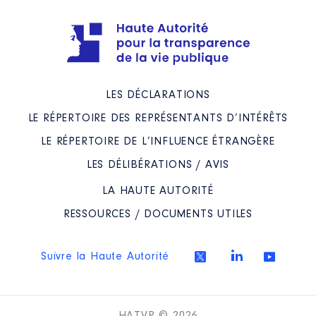
2017
110 €
Net
2018
220 €
Net
2019
220 €
Net
2020
220 €
Net
2021
275 €
Net
2022
345 €
Net
LES DÉCLARATIONS
2023
0 €
Net
LE RÉPERTOIRE DES REPRÉSENTANTS D’INTÉRÊTS
LE RÉPERTOIRE DE L’INFLUENCE ÉTRANGÈRE
LES DÉLIBÉRATIONS / AVIS
LA HAUTE AUTORITÉ
Description
: Membre du Conseil
RESSOURCES / DOCUMENTS UTILES
d'administration
Organisme
: LOGEO Habitat │
De : 06/2018 à 07/2020
Suivre la Haute Autorité
Rémunération ou gratification
: