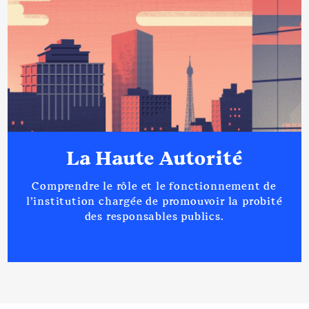
2018
0 €
Net
2019
0 €
Net
2020
0 €
Net
2021
0 €
Net
2022
0 €
Net
2023
0 €
Net
La Haute Autorité
Description
: Membre du Conseil
Comprendre le rôle et le fonctionnement de
de surveillance
l’institution chargée de promouvoir la probité
des responsables publics.
Organisme
: LOGEO Seine
Estuaire │ De : 10/2017 à
Rémunération ou gratification
:
Année
Montant
Type