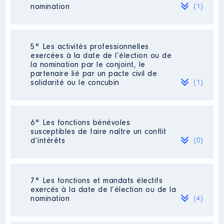
nomination
(1)
07/2021
Organisme
: Etablissement
Public Foncier de Normandie │
Rémunération ou gratification
De : 10/2017 à
:
Société
: EUROPOLITIS SARL
5° Les activités professionnelles
Rémunération ou gratification
UNIPERSONNELLE
exercées à la date de l’élection ou de
:
Année
Montant
Type
la nomination par le conjoint, le
Evaluation
: 10000 € │ Nombre de
partenaire lié par un pacte civil de
parts détenues : 10000 │ Pourcentage
2015
49628 €
Net
solidarité ou le concubin
(1)
Année
Montant
Type
du capital détenu : 100 %
2016
63153 €
Net
2017
40547 €
Net
2017
0 €
Net
Rémunération ou gratification au
2018
62992 €
Net
2018
0 €
Net
cours de l’année précédente
: voir
Activité professionnelle
2019
45234 €
Net
: Professeur
2019
0 €
Net
6° Les fonctions bénévoles
rubrique 2
[Données non publiées] de sciences
2020
59 001 €
Net
2020
0 €
Net
susceptibles de faire naître un conflit
économiques et sociales [Données
2021
27 000 €
Net
2021
0 €
Net
d’intérêts
(0)
non publiées]
2022
0 €
Net
2023
0 €
Net
Employeur
: Education nationale
Néant
7° Les fonctions et mandats électifs
exercés à la date de l’élection ou de la
nomination
(4)