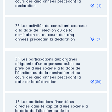
cours des cinq années précédant la
déclaration
(1)
2° Les activités de consultant exercées
Description
: Droits d'auteur
à la date de l’élection ou de la
nomination ou au cours des cinq
Employeur
: Lextenso éditions │
années précédant la déclaration
(1)
De : 01/2022 à 12/2022
Rémunération ou gratification
:
3° Les participations aux organes
Description
: Gérant
dirigeants d’un organisme public ou
Commentaire : Conseil en
privé ou d’une société à la date de
Année
Montant
Type
relations publiques et
l’élection ou de la nomination et au
communication dans le domaine
cours des cinq années précédant la
2022
1 €
Net
des institutions européennes
date de la déclaration
(36)
Clients déclarés sur le registre
de transparence de l’Union
européenne [Données non
publiées]
4° Les participations financières
Description
: Membre Conseil
directes dans le capital d’une société à
Employeur
: SARL unipersonnelle
d’administration
la date de l’élection ou de la
EUROPOLITIS │ De : 01/2015 à