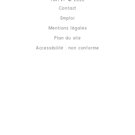
HATVP © 2026
Année
Montant
Type
Contact
2018
0 €
Net
Emploi
2019
0 €
Net
2020
0 €
Net
Mentions légales
Plan du site
Accessibilité : non conforme
Description
: Vice-président
Organisme
: SPL des Docks │
De : 10/2017 à 07/2020
Rémunération ou gratification
:
Année
Montant
Type
2017
0 €
Net