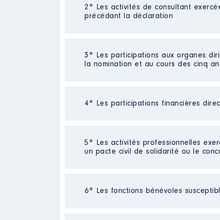
2° Les activités de consultant exercé
Description
: Directeur
précédant la déclaration
Employeur
: BARRIAC VI Groupe
Rémunération ou gratificatio
Néant
3° Les participations aux organes dir
la nomination et au cours des cinq a
Année
Montant
2016
100 €
2017
100 €
4° Les participations financières dire
Description
: administrateur
2018
100 €
2019
100 €
Organisme
: SELAIR12 │ De : 0
2020
100 €
Néant
2021
100 €
5° Les activités professionnelles exer
Rémunération ou gratificatio
un pacte civil de solidarité ou le conc
Année
Montant
Activité professionnelle
: [Donné
2011
0 €
6° Les fonctions bénévoles susceptible
2012
0 €
Employeur
: Mairie de Luc-la-Prim
2013
0 €
2014
0 €