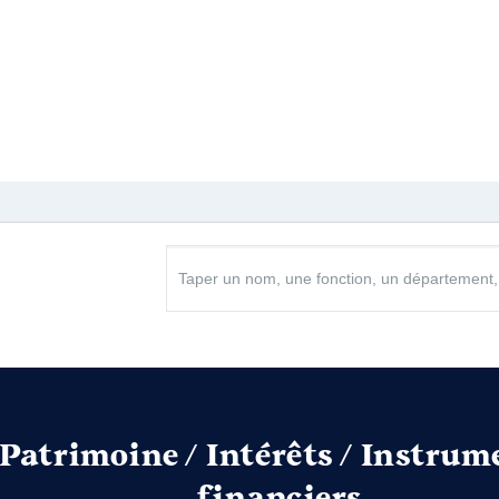
 Agglo │ de : 01/2011 à 03/2017
n
:
 De : 01/2011 à 03/2017
Type
n
:
Net
Net
Net
Type
Net
Net
Net
Net
Net
Net
Net
Net
Net
Net
Net
Patrimoine / Intérêts / Instrum
financiers
ntal │ de : 03/2015 à 03/2017