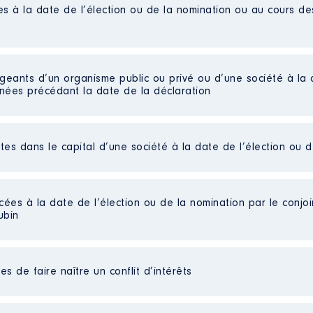
es à la date de l’élection ou de la nomination ou au cours d
 Marty │ De : 01/2016 à 12/2021
n
:
igeants d’un organisme public ou privé ou d’une société à la 
nnées précédant la date de la déclaration
Type
Net
Net
ctes dans le capital d’une société à la date de l’élection ou 
Net
Net
1/2011 à 03/2017
Net
Net
cées à la date de l’élection ou de la nomination par le conjoin
n
:
ubin
Type
es non publiées]
Net
s de faire naître un conflit d’intérêts
Net
aube
Net
Net