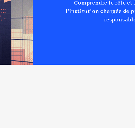
Comprendre le rôle et
e : 01/2016 à 03/2017
l’institution chargée de 
n
:
responsable
Type
Net
Net