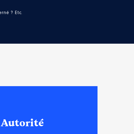
rné ? Etc.
 Autorité