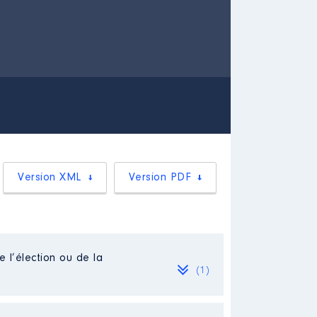
Version XML
Version PDF
e l’élection ou de la
(1)