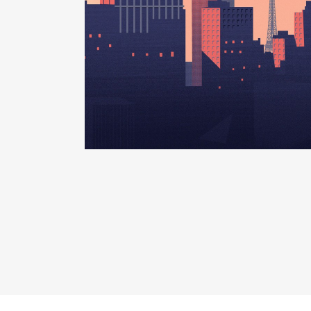
Organisme
: Syndicat scot │ D
Rémunération ou gratificatio
Année
Montant
2016
0 €
2017
0 €