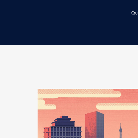
Rémunération ou gratificatio
Qu
Description
: President
Année
Montant
Organisme
: Syndicat PETR │ D
2015
19227 €
2016
20400 €
Rémunération ou gratificatio
2017
4818 €
Année
Montant
2015
0 €
2016
0 €
2017
0 €
Description
: President