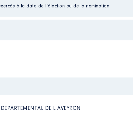
Net
exercés à la date de l’élection ou de la nomination
Net
Net
 à 03/2017
n
:
Type
M │ De : 03/2015 à 03/2017
Net
Net
n
:
Net
Net
Net
Type
Net
Net
Net
L DÉPARTEMENTAL DE L AVEYRON
Net
Net