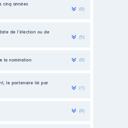
es cinq années
(0)
date de l’élection ou de
(5)
de la nomination
(0)
t, le partenaire lié par
(1)
(0)