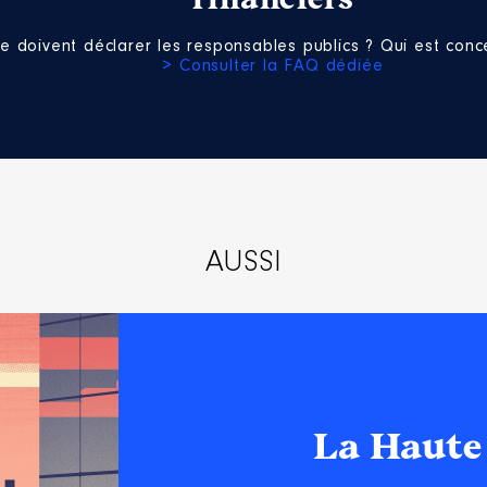
n
:
e doivent déclarer les responsables publics ? Qui est conce
> Consulter la FAQ dédiée
Type
e : 03/2015 à 03/2017
Net
Net
n
:
Net
Type
Net
AUSSI
Net
Net
La Haute