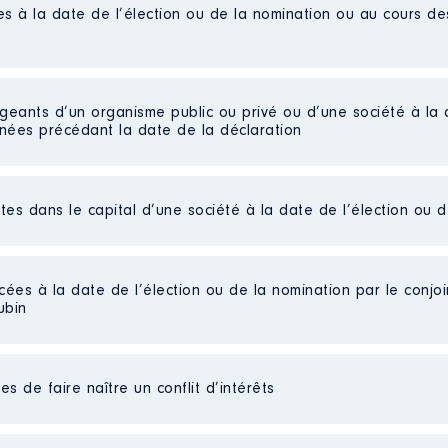
es à la date de l’élection ou de la nomination ou au cours d
u 30 juin 2017, j'ai été assistante parlementaire.
 : 08/2016 à 05/2019
igeants d’un organisme public ou privé ou d’une société à la 
n
:
nnées précédant la date de la déclaration
Type
Net
ctes dans le capital d’une société à la date de l’élection ou 
Net
Net
Net
cées à la date de l’élection ou de la nomination par le conjoin
ubin
seur
s de faire naître un conflit d’intérêts