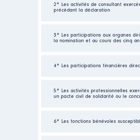
2° Les activités de consultant exercé
Description
: Enseignante
précédant la déclaration
Commentaire : Du 1er mars 2017 a
Employeur
: vice rectorat │ De
Néant
3° Les participations aux organes dir
Rémunération ou gratificatio
la nomination et au cours des cinq a
Année
Montant
Néant
2016
64074 €
4° Les participations financières dire
2017
56731 €
2018
63948 €
2019
21256 €
Néant
5° Les activités professionnelles exer
un pacte civil de solidarité ou le conc
Activité professionnelle
: profes
6° Les fonctions bénévoles susceptible
Employeur
: vice rectorat