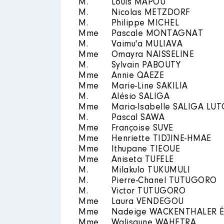
M.
Louis MAPOU
M.
Nicolas METZDORF
M.
Philippe MICHEL
Mme
Pascale MONTAGNAT
M.
Vaimu'a MULIAVA
Mme
Omayra NAISSELINE
M.
Sylvain PABOUTY
Mme
Annie QAEZE
Mme
Marie-Line SAKILIA
M.
Alésio SALIGA
Mme
Maria-Isabelle SALIGA LU
M.
Pascal SAWA
Mme
Françoise SUVE
Mme
Henriette TIDJINE-HMAE
Mme
Ithupane TIEOUE
Mme
Aniseta TUFELE
M.
Milakulo TUKUMULI
M.
Pierre-Chanel TUTUGORO
M.
Victor TUTUGORO
Mme
Laura VENDEGOU
Mme
Nadeige WACKENTHALER É
Mme
Walisaune WAHETRA