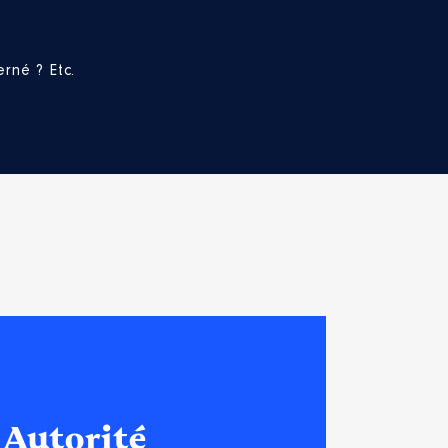
rné ? Etc.
 Autorité