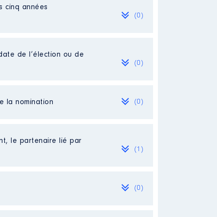
es cinq années
(0)
date de l’élection ou de
(0)
de la nomination
(0)
t, le partenaire lié par
(1)
(0)