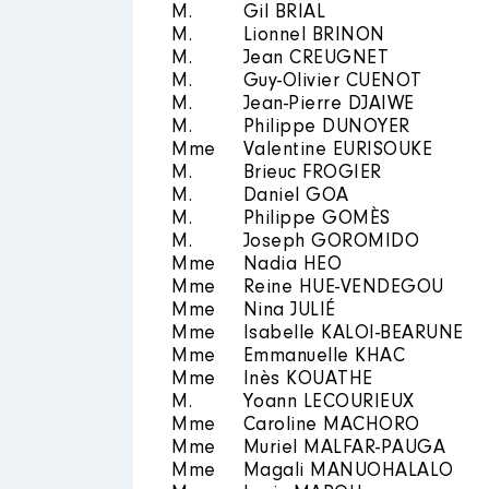
M.
Gil BRIAL
M.
Lionnel BRINON
M.
Jean CREUGNET
M.
Guy-Olivier CUENOT
M.
Jean-Pierre DJAIWE
M.
Philippe DUNOYER
Mme
Valentine EURISOUKE
M.
Brieuc FROGIER
M.
Daniel GOA
M.
Philippe GOMÈS
M.
Joseph GOROMIDO
Mme
Nadia HEO
Mme
Reine HUE-VENDEGOU
Mme
Nina JULIÉ
Mme
Isabelle KALOI-BEARUNE
Mme
Emmanuelle KHAC
Mme
Inès KOUATHE
M.
Yoann LECOURIEUX
Mme
Caroline MACHORO
Mme
Muriel MALFAR-PAUGA
Mme
Magali MANUOHALALO