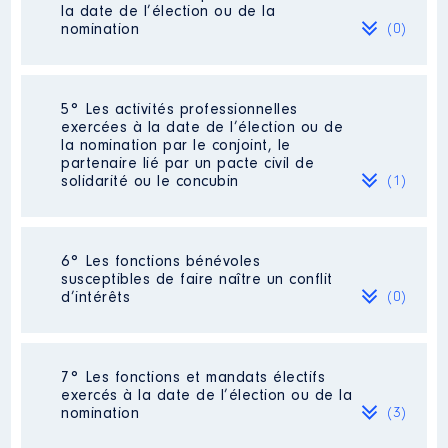
la date de l’élection ou de la
Organisme
: OFFICE PUBLIC
nomination
(0)
HABITAT DU CHER VAL DE
BERRY │ De : 04/2015 à
Rémunération ou gratification
Néant
5° Les activités professionnelles
:
exercées à la date de l’élection ou de
la nomination par le conjoint, le
partenaire lié par un pacte civil de
Année
Montant
Type
solidarité ou le concubin
(1)
2015
0 €
Net
2016
0 €
Net
2017
0 €
Net
Activité professionnelle
: [Données
2018
0 €
Net
6° Les fonctions bénévoles
non publiées]
2019
0 €
Net
susceptibles de faire naître un conflit
Commentaire : Retraitée [Données non
2020
0 €
Net
d’intérêts
(0)
publiées]
2021
0 €
Net
Employeur
: [Données non publiées]
Néant
7° Les fonctions et mandats électifs
exercés à la date de l’élection ou de la
nomination
(3)