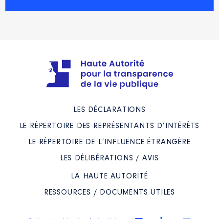
Année
Montant
Type
2021
33 954 €
Net
2022
33 954 €
Net
2023
33 954 €
Net
2024
33 954 €
Net
LES DÉCLARATIONS
LE RÉPERTOIRE DES REPRÉSENTANTS D’INTÉRÊTS
Description
: Vice- Préseident
LE RÉPERTOIRE DE L’INFLUENCE ÉTRANGÈRE
Organisme
: Syndicat Pays Berry
LES DÉLIBÉRATIONS / AVIS
St Amandois │ De : 09/2020 à
LA HAUTE AUTORITÉ
Rémunération ou gratification
:
RESSOURCES / DOCUMENTS UTILES
Année
Montant
Type