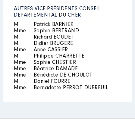
AMAND MONTROND │ de :
2022
0 €
Net
05/2020 à
AUTRES VICE-PRÉSIDENTS CONSEIL
2023
0 €
Net
DÉPARTEMENTAL DU CHER
2024
0 €
Net
Rémunération ou gratification
:
M.
Patrick BARNIER
Mme
Sophie BERTRAND
M.
Richard BOUDET
Année
Montant
Type
M.
Didier BRUGERE
2020
14 465 €
Net
Mme
Anne CASSIER
2021
12 398 €
Net
M.
Philippe CHARRETTE
Description
: Président du
Mme
Sophie CHESTIER
comité
Mme
Béatrice DAMADE
Commentaire : Président depuis
Mme
Bénédicte DE CHOULOT
mars 2015
M.
Daniel FOURRE
Organisme
: Syndicat
Mme
Bernadette PERROT DUBREUIL
Intercommunal à Vocation Unique
de l'Eau │ De : 01/2018 à
Rémunération ou gratification
:
Année
Montant
Type