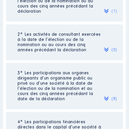
l’élection ou de la nomination ou au
cours des cinq années précédant la
déclaration
(1)
2° Les activités de consultant exercées
Description
: Major de Police
à la date de l’élection ou de la
Commentaire : Retraite au
nomination ou au cours des cinq
01/04/2016
années précédant la déclaration
(0)
Employeur
: MINISTERE DE
L'INTERIEUR │ De : 03/2015 à
04/2016
Néant
3° Les participations aux organes
dirigeants d’un organisme public ou
Rémunération ou gratification
privé ou d’une société à la date de
:
l’élection ou de la nomination et au
cours des cinq années précédant la
date de la déclaration
(8)
Année
Montant
Type
2015
34 943 €
Net
2016
8 886 €
Net
4° Les participations financières
Description
: PRESIDENT
directes dans le capital d’une société à