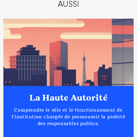
AUSSI
:
Année
Montant
Type
2018
7 600 €
Net
2019
7 637 €
Net
2020
4 455 €
Net
Description
: Président Directeur
Général
La Haute Autorité
Organisme
: PDG Société
Comprendre le rôle et le fonctionnement de
Coordination Val de France des
Territoires │ De : 01/2021 à
l’institution chargée de promouvoir la probité
des responsables publics.
Rémunération ou gratification
: