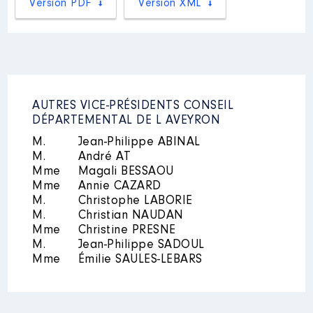
Version PDF
Version XML
Description
: membre de
l'assemblée générale
Organisme
: association "service
plus" │ De : 09/2016 à 09/2021
AUTRES VICE-PRÉSIDENTS CONSEIL
Rémunération ou gratification
:
DÉPARTEMENTAL DE L AVEYRON
M.
Jean-Philippe ABINAL
M.
André AT
Année
Montant
Type
Mme
Magali BESSAOU
2016
0 €
Net
Mme
Annie CAZARD
2017
0 €
Net
M.
Christophe LABORIE
2018
0 €
Net
M.
Christian NAUDAN
2019
0 €
Net
Mme
Christine PRESNE
2020
0 €
Net
M.
Jean-Philippe SADOUL
2021
0 €
Net
Mme
Émilie SAULES-LEBARS