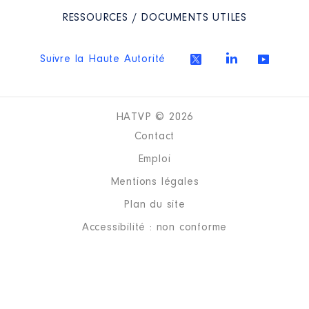
RESSOURCES / DOCUMENTS UTILES
Suivre la Haute Autorité
Description
: membre du conseil
d'administration
HATVP © 2026
Organisme
: OGEC │ De :
09/2016 à 09/2021
Contact
Rémunération ou gratification
Emploi
:
Mentions légales
Plan du site
Année
Montant
Type
Accessibilité : non conforme
2016
0 €
Net
2017
0 €
Net
2018
0 €
Net
2019
0 €
Net
2020
0 €
Net
2021
0 €
Net