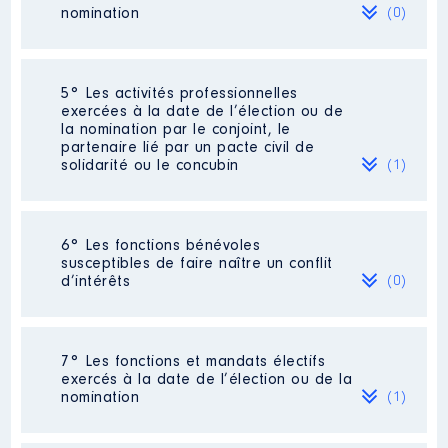
nomination
(0)
Organisme
: SIAEP
MONTBAZENS RIGNAC │ De :
06/2015 à 09/2020
Néant
5° Les activités professionnelles
Rémunération ou gratification
exercées à la date de l’élection ou de
:
la nomination par le conjoint, le
partenaire lié par un pacte civil de
solidarité ou le concubin
(1)
Année
Montant
Type
2015
3768 €
Net
2016
3768 €
Net
Activité professionnelle
: Retraité
2017
3 769 €
Net
6° Les fonctions bénévoles
2018
3 724 €
Net
susceptibles de faire naître un conflit
Employeur
: Néant
2019
4 667 €
Net
d’intérêts
(0)
2020
3 383 €
Net
Néant
7° Les fonctions et mandats électifs
exercés à la date de l’élection ou de la
nomination
(1)
Description
: membre du conseil