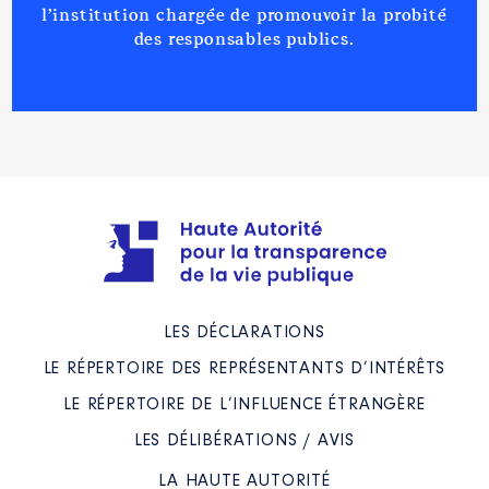
l’institution chargée de promouvoir la probité
des responsables publics.
Description
: membre du conseil
d'administration
Organisme
: AVEYRON
INGENIERIE │ De : 09/2016 à
09/2021
Rémunération ou gratification
:
Année
Montant
Type
LES DÉCLARATIONS
2016
0 €
Net
LE RÉPERTOIRE DES REPRÉSENTANTS D’INTÉRÊTS
2017
0 €
Net
2018
0 €
Net
LE RÉPERTOIRE DE L’INFLUENCE ÉTRANGÈRE
2019
0 €
Net
2020
0 €
Net
LES DÉLIBÉRATIONS / AVIS
2021
0 €
Net
LA HAUTE AUTORITÉ