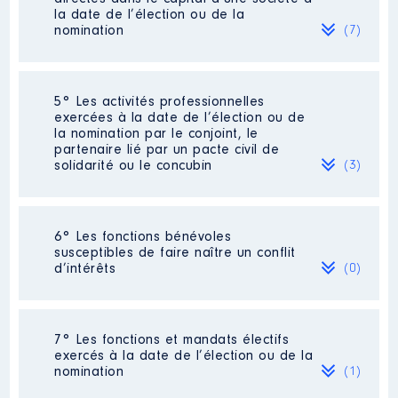
location immobilière
180 598
la date de l’élection ou de la
2021
Net
[Activité conservée]
€
nomination
(7)
Organisme
: HAMK │ De :
170 278
2022
Net
07/2022 à 08/2024
€
2023
79 727 €
Net
Rémunération ou gratification
Société
2024
: SCPI Epagne Pierre
0 €
Net
5° Les activités professionnelles
:
exercées à la date de l’élection ou de
Evaluation
: 30258 € │ Nombre de
la nomination par le conjoint, le
parts détenues : 184
partenaire lié par un pacte civil de
Année
Montant
Type
solidarité ou le concubin
(3)
Rémunération ou gratification au
2022
0 €
Net
cours de l’année précédente
: 1801
2023
0 €
Net
€ en 2023
2024
0 €
Net
Activité professionnelle
: Président
6° Les fonctions bénévoles
Contrôle d'une activité de conseil
:
Directeur Général
susceptibles de faire naître un conflit
Non
d’intérêts
(0)
Employeur
: CRF TE TIARE
Société
: SCPI Epargne Foncière
Néant
7° Les fonctions et mandats électifs
Activité professionnelle
: NEANT
Description
: Co-gérante de
Evaluation
: 17367 € │ Nombre de
exercés à la date de l’élection ou de la
Commentaire : PRESIDENT DU CONSEIL
location immobilière
parts détenues : 21
nomination
(1)
D'ADMINISTRATION (04/04/2025)
[Activité conservée]
Organisme
: HAMK 2 │ De :