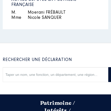
Non
FRANÇAISE
M.
Moerani FRÉBAULT
Mme
Nicole SANQUER
Société
: HAMK 2
Evaluation
: 79629 € │ Nombre de
parts détenues : 50 │ Pourcentage du
capital détenu : 50 %
Rémunération ou gratification au
cours de l’année précédente
: 0€
en 2023
RECHERCHER UNE DÉCLARATION
Contrôle d'une activité de conseil
:
Non
Société
: HAMK 3
Evaluation
: 57241 € │ Nombre de
parts détenues : 50 │ Pourcentage du
Patrimoine /
capital détenu : 50 %
Intérêts /