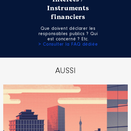
Rémunération ou gratification au
Instruments
cours de l’année précédente
: 0 €
en 2023
financiers
Contrôle d'une activité de conseil
:
Que doivent déclarer les
Non
responsables publics ? Qui
est concerné ? Etc.
> Consulter la FAQ dédiée
AUSSI