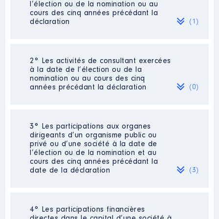
l’élection ou de la nomination ou au
cours des cinq années précédant la
déclaration
(1)
2° Les activités de consultant exercées
Description
: Ingénieur en Chef
à la date de l’élection ou de la
du Contrôle de la Navigation
nomination ou au cours des cinq
Aérienne
années précédant la déclaration
(0)
Commentaire : Pour 2023 : Mois
de janvier à mai. [Données non
publiées]
Néant
3° Les participations aux organes
Employeur
: SEAC - PF pour la
dirigeants d’un organisme public ou
DGAC │ De : 06/2020 à 06/2024
privé ou d’une société à la date de
l’élection ou de la nomination et au
Rémunération ou gratification
cours des cinq années précédant la
:
date de la déclaration
(3)
Année
Montant
Type
175 070
4° Les participations financières
2020
Net
Description
: Co-gérante d'une
€
directes dans le capital d’une société à