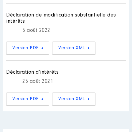
Commentaire :
27/06/21Réélection Conseillère
Déclaration de modification substantielle des
départementale02/07/21Nomination
Vice-présidente titulaire d'une
intérêts
délégation
5 août 2022
Rémunération ou gratification
:
Version PDF
Version XML
Année
Montant
Type
2021
7 660 €
Net
Déclaration d’intérêts
25 août 2021
Version PDF
Version XML
Mandat
: Conseillère
communautaire │ de : 05/2020 à
Commentaire : aucune délégation
au sein du conseil communautaire