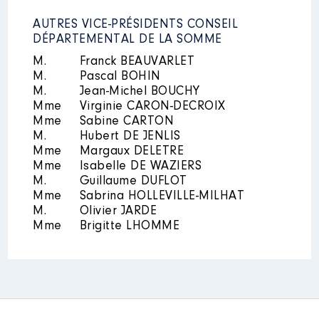
Rémunération ou gratification
AUTRES VICE-PRÉSIDENTS CONSEIL
:
DÉPARTEMENTAL DE LA SOMME
M.
Franck BEAUVARLET
Année
Montant
Type
M.
Pascal BOHIN
2020
0 €
Net
M.
Jean-Michel BOUCHY
2021
0 €
Net
Mme
Virginie CARON-DECROIX
2022
0 €
Net
Mme
Sabine CARTON
M.
Hubert DE JENLIS
Mme
Margaux DELETRE
Mme
Isabelle DE WAZIERS
M.
Guillaume DUFLOT
Mme
Sabrina HOLLEVILLE-MILHAT
M.
Olivier JARDE
Mme
Brigitte LHOMME