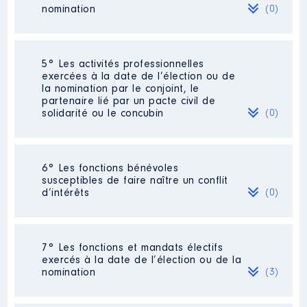
Organisme
: SYNDICAT
nomination
(0)
INTERCOMMUNAL A VOCATION
SCOLAIRE │ De : 08/2020 à
Rémunération ou gratification
Néant
5° Les activités professionnelles
:
exercées à la date de l’élection ou de
la nomination par le conjoint, le
partenaire lié par un pacte civil de
Année
Montant
Type
solidarité ou le concubin
(0)
2020
993 €
Net
2021
2 500 €
Net
Néant
6° Les fonctions bénévoles
susceptibles de faire naître un conflit
d’intérêts
(0)
Néant
Description
: membre du conseil
7° Les fonctions et mandats électifs
d'administration
exercés à la date de l’élection ou de la
Commentaire : OPSOM:Indemnité
nomination
(3)
de 68,61€AMSOM: Indemnité de
50,16€ par CA ou réunion