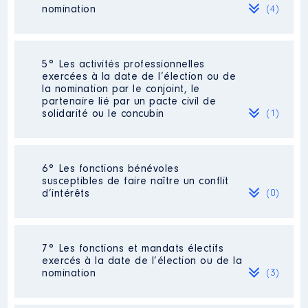
Organisme
: Etablissements
nomination
(4)
publics d'hebergement pour
personnes agées dépendantes
de Marseille │ De : 07/2021 à
Société
: Equerre concept
5° Les activités professionnelles
Rémunération ou gratification
Commentaire : [Données non publiées]
exercées à la date de l’élection ou de
:
la nomination par le conjoint, le
Evaluation
: 74400 € │ Nombre de
partenaire lié par un pacte civil de
parts détenues : 48 │ Pourcentage du
solidarité ou le concubin
(1)
Année
Montant
Type
capital détenu : 48 %
2021
0 €
Net
Rémunération ou gratification au
2022
0 €
Net
cours de l’année précédente
: 0
Activité professionnelle
:
2023
0 €
Net
6° Les fonctions bénévoles
Fonctionnaire [Données non publiées]
2024
0 €
Net
susceptibles de faire naître un conflit
Commentaire : [Données non publiées]
d’intérêts
(0)
association ES13 (loisirs des séniors)
Société
: SUD BAT
Commentaire : SudBat est propriétaire
Employeur
: Département 13
de 1/4 d'une maison achetée 1050000
Néant
avec 770000 de credit. le capital net
7° Les fonctions et mandats électifs
est donc estimé à 1/4 de 280 000
exercés à la date de l’élection ou de la
euros soit 70 000 euros. 33600 euros
nomination
(3)
Description
: Membre du CA
correspond donc à 48 pour cent de ce
calcul. [Données non publiées]
Organisme
: Parc des calanques