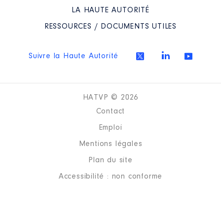
LA HAUTE AUTORITÉ
RESSOURCES / DOCUMENTS UTILES
Description
: Membre du CA
Organisme
: Conférence
Suivre la Haute Autorité
régionale du sport │ De :
07/2021 à
Rémunération ou gratification
HATVP © 2026
:
Contact
Année
Montant
Type
Emploi
2021
0 €
Net
Mentions légales
2022
0 €
Net
Plan du site
2023
0 €
Net
2024
0 €
Net
Accessibilité : non conforme