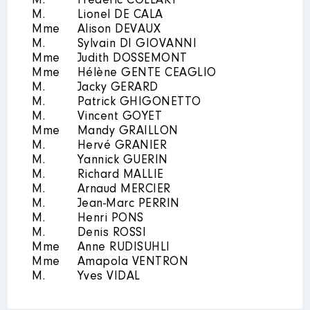
M.
Frédéric COLLART
Année
Montant
Type
M.
Lionel DE CALA
2021
0 €
Net
Mme
Alison DEVAUX
2022
0 €
Net
M.
Sylvain DI GIOVANNI
2023
0 €
Net
Mme
Judith DOSSEMONT
2024
0 €
Net
Mme
Hélène GENTE CEAGLIO
M.
Jacky GERARD
M.
Patrick GHIGONETTO
M.
Vincent GOYET
Mme
Mandy GRAILLON
M.
Hervé GRANIER
M.
Yannick GUERIN
Description
: Membre du CA
M.
Richard MALLIE
M.
Arnaud MERCIER
Organisme
: IMP des trois lucs
M.
│ De : 07/2021 à
Jean-Marc PERRIN
M.
Henri PONS
Rémunération ou gratification
M.
Denis ROSSI
:
Mme
Anne RUDISUHLI
Mme
Amapola VENTRON
M.
Yves VIDAL
Année
Montant
Type
2021
0 €
Net