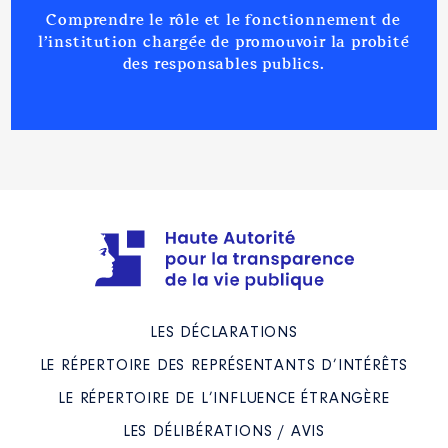
Comprendre le rôle et le fonctionnement de
l’institution chargée de promouvoir la probité
des responsables publics.
Description
: Membre sup du CA
Organisme
: CODERST │ De :
07/2021 à
Rémunération ou gratification
:
Année
Montant
Type
2021
0 €
Net
LES DÉCLARATIONS
2022
0 €
Net
2023
0 €
Net
LE RÉPERTOIRE DES REPRÉSENTANTS D’INTÉRÊTS
2024
0 €
Net
LE RÉPERTOIRE DE L’INFLUENCE ÉTRANGÈRE
LES DÉLIBÉRATIONS / AVIS