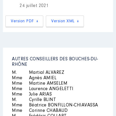
:
07/2021
24 juillet 2021
Rémunération ou gratification
Année
Montant
Type
:
Version PDF
Version XML
2021
0 €
Net
Année
Montant
Type
2020
25 452 €
Net
2021
25 500 €
Net
AUTRES CONSEILLERS DES BOUCHES-DU-
RHÔNE
Description
: Pdt du conseil de
surveillance
M.
Martial ALVAREZ
Mme
Agnès AMIEL
Organisme
: Centre
Mme
Gérontologique Départemental │
Martine AMSELEM
De : 07/2021 à
Mme
Laurence ANGELETTI
Mme
Julie ARIAS
Rémunération ou gratification
M.
Cyrille BLINT
:
Mme
Béatrice BONFILLON-CHIAVASSA
Mme
Corinne CHABAUD