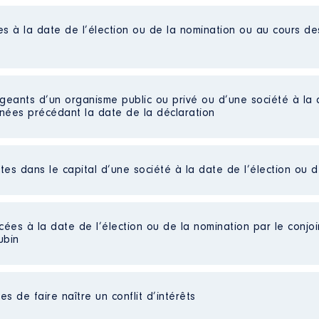
es à la date de l’élection ou de la nomination ou au cours d
es de l'Ingénieur
ées non publiées]
e │ De : 09/2018 à 02/2024
igeants d’un organisme public ou privé ou d’une société à la 
n
:
nnées précédant la date de la déclaration
Type
Net
ctes dans le capital d’une société à la date de l’élection ou 
Net
021 Parc Régional des Causses du Quercy Démission le 7 ao
Net
Net
 Causses du Quercy │ De : 08/2020 à 07/2024
Net
cées à la date de l’élection ou de la nomination par le conjoin
Net
ubin
n
:
Net
Type
seur des écoles
s de faire naître un conflit d’intérêts
ice de l'école [Données non publiées]
Net