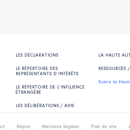
Type
Net
Net
Net
Net
LES DÉCLARATIONS
LA HAUTE AU
LE RÉPERTOIRE DES
RESSOURCES 
REPRÉSENTANTS D’INTÉRÊTS
 d'administration
Suivre la Haut
tut Camille-Miret. │ De : 06/2021 à 07/2024
LE RÉPERTOIRE DE L’INFLUENCE
ÉTRANGÈRE
n
:
LES DÉLIBÉRATIONS / AVIS
Type
Net
act
Emploi
Mentions légales
Plan du site
Net