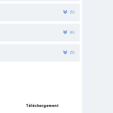
(5)
[Activité conservée]
(6)
oût 2024
[Activité conservée]
(0)
maine Discours projets de lois
lais à l'assemblée nationale
Téléchargement