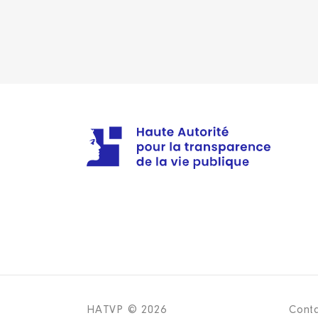
Année
Montant
2021
0 €
2022
0 €
2023
0 €
2024
0 €
Description
: membre du conseil
Organisme
: l'association Insti
Rémunération ou gratificatio
Année
Montant
2021
0 €
HATVP © 2026
Cont
2022
0 €