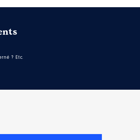
Proença en congé maternité
 sur Cère
ents
rné ? Etc.