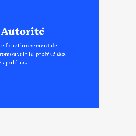
 Autorité
[Activité conservée]
 le fonctionnement de
promouvoir la probité des
 place de conseiller
s publics.
│ De : 06/2021 à 07/2024