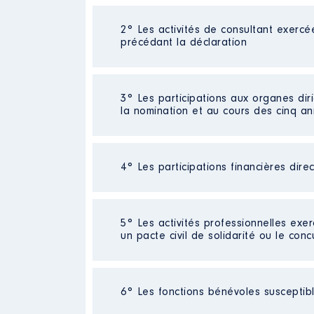
2° Les activités de consultant exercé
Description
: Enseignant Scienc
précédant la déclaration
Commentaire : Professeur [Donn
Employeur
: Education national
Néant
3° Les participations aux organes dir
Rémunération ou gratificatio
la nomination et au cours des cinq a
Année
Montant
2018
39200 €
4° Les participations financières dire
Description
: VP urbanisme
2019
34850 €
Commentaire : VP depuis août 2
2020
39 220 €
2021
34 000 €
Organisme
: Parc Régional des
Néant
2022
35 000 €
5° Les activités professionnelles exer
2023
37 600 €
un pacte civil de solidarité ou le conc
Rémunération ou gratificatio
2024
3 639 €
Année
Montant
Activité professionnelle
: Profes
6° Les fonctions bénévoles susceptible
Commentaire : Actuellement directr
2020
985 €