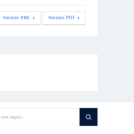
circonscription Relais avec les
Version XML
Version PDF
stion financière Relais avec le
politique au Département du Lot
 Démission de la Vice