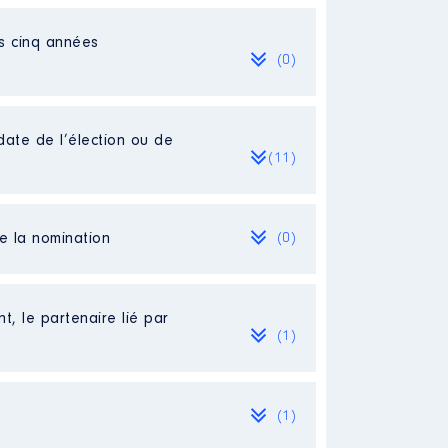
es cinq années
(0)
date de l’élection ou de
(11)
de la nomination
(0)
ût 2024
t, le partenaire lié par
(1)
(1)