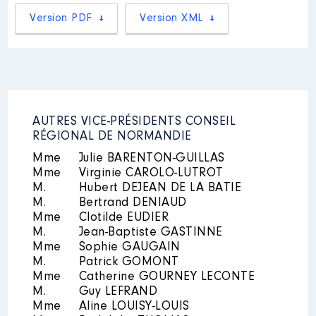
2016
0 €
Net
Version PDF
Version XML
2017
0 €
Net
2018
0 €
Net
2019
0 €
Net
2020
0 €
Net
2021
0 €
Net
Mandat
: Vice-Président de
l'Agglomération Seine-Eure │ de :
07/2016 à
AUTRES VICE-PRÉSIDENTS CONSEIL
Commentaire : Réélu Vice-
RÉGIONAL DE NORMANDIE
Président de la Communauté
d'Agglomération Seine-Eure par
Mme
Julie BARENTON-GUILLAS
un vote du conseil
Mme
Virginie CAROLO-LUTROT
communautaire du 9 juillet 2020
Description
: Promotion du
M.
Hubert DEJEAN DE LA BATIE
La rémunération indiquée pour
territoire normand
l'année 2021 correspond aux 6
M.
Bertrand DENIAUD
Commentaire : Désignation
premiers mois de l'année (janvier
Mme
Clotilde EUDIER
comme représentant de la
à juin 2021)
M.
Jean-Baptiste GASTINNE
Région Normandie à l'Assemblée
Mme
générale du Comité régional du
Sophie GAUGAIN
Rémunération ou gratification
tourisme de Normandie, par
M.
Patrick GOMONT
:
délibération du Conseil régional
Mme
Catherine GOURNEY LECONTE
de Normandie en date du 19
M.
Guy LEFRAND
juillet 2021
Année
Montant
Type
Mme
Aline LOUISY-LOUIS