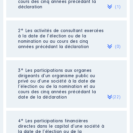
cours des cinq années précédant la
déclaration
(1)
2° Les activités de consultant exercées
Description
: Conseiller des
à la date de l’élection ou de la
bureaux de l'Asssemblée
nomination ou au cours des cinq
nationale
années précédant la déclaration
(0)
Commentaire : La rémunération
indiquée pour 2021 correspond
aux 6 premiers mois de l'année
(janvier à juin 2021)
Néant
3° Les participations aux organes
dirigeants d’un organisme public ou
Employeur
: Assemblée
privé ou d’une société à la date de
nationale │ De : 01/2016 à
l’élection ou de la nomination et au
cours des cinq années précédant la
Rémunération ou gratification
date de la déclaration
(22)
:
Année
Montant
Type
4° Les participations financières
Description
: Membre suppléant
2016
48 936 €
Net
directes dans le capital d’une société à
du CA au titre de la Région
2017
49 830 €
Net
la date de l’élection ou de la