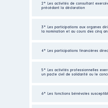
2° Les activités de consultant exercé
Description
: gérant d'une jardi
précédant la déclaration
Employeur
: Gérant salarié │ D
Rémunération ou gratificatio
Néant
3° Les participations aux organes dir
la nomination et au cours des cinq a
Année
Montant
2015
12 000 €
Néant
2016
12 000 €
4° Les participations financières dire
2017
6 000 €
2018
6 000 €
2019
6 000 €
Néant
2020
6 000 €
5° Les activités professionnelles exer
2021
6 000 €
un pacte civil de solidarité ou le conc
Néant
6° Les fonctions bénévoles susceptible