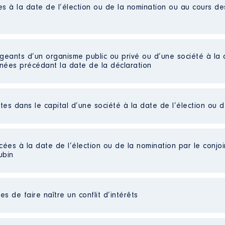
es à la date de l’élection ou de la nomination ou au cours d
nerie
e : 01/2015 à
n
:
igeants d’un organisme public ou privé ou d’une société à la 
nnées précédant la date de la déclaration
Type
Net
Net
ctes dans le capital d’une société à la date de l’élection ou 
Net
Net
Net
Net
cées à la date de l’élection ou de la nomination par le conjoin
Net
ubin
s de faire naître un conflit d’intérêts