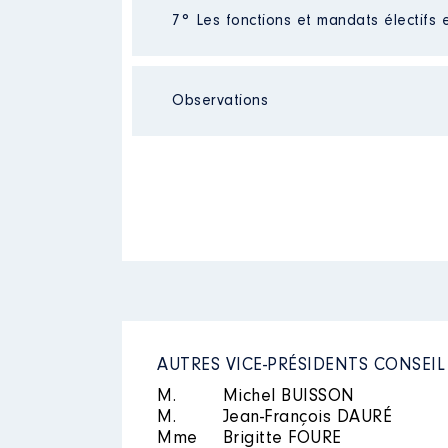
Néant
7° Les fonctions et mandats électifs 
Observations
Mandat
: maire │ de : 05/2020 
Rémunération ou gratificatio
Néant
Année
Montant
2020
9 600 €
2021
19 200 €
AUTRES VICE-PRÉSIDENTS CONSEI
M.
Michel BUISSON
Mandat
: vice président commu
M.
Jean-François DAURÉ
Mme
Brigitte FOURE
Rémunération ou gratificatio