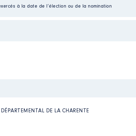
exercés à la date de l’élection ou de la nomination
à
n
:
Type
Net
Net
L DÉPARTEMENTAL DE LA CHARENTE
nauté de communes │ de : 01/2017 à 09/2021
n
: