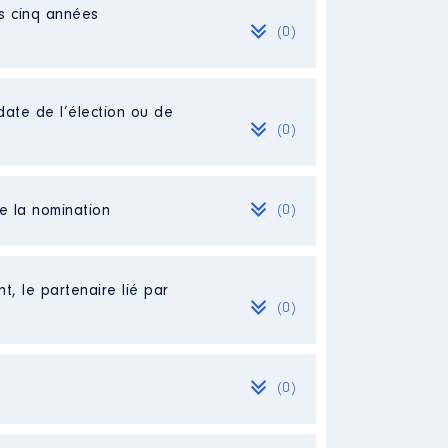
es cinq années
(0)
date de l’élection ou de
(0)
de la nomination
(0)
t, le partenaire lié par
(0)
(0)