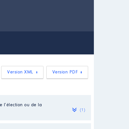
Version XML
Version PDF
e l’élection ou de la
(1)