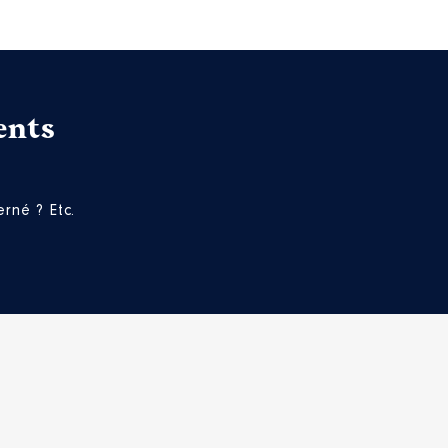
ents
rné ? Etc.