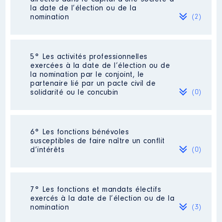
[Activité conservée]
la date de l’élection ou de la
Organisme
: SIEG │ De :
nomination
(2)
06/2022 à
Rémunération ou gratification
:
Société
: MICHELIN
5° Les activités professionnelles
exercées à la date de l’élection ou de
Evaluation
: 138 € │ Nombre de parts
la nomination par le conjoint, le
Année
Montant
Type
détenues : 4
partenaire lié par un pacte civil de
solidarité ou le concubin
(0)
2022
0 €
Net
Rémunération ou gratification au
cours de l’année précédente
: 0
Contrôle d'une activité de conseil
:
Néant
6° Les fonctions bénévoles
Non
susceptibles de faire naître un conflit
d’intérêts
(0)
Société
: CARBIOS
Néant
Evaluation
: 208 € │ Nombre de parts
7° Les fonctions et mandats électifs
détenues : 10
exercés à la date de l’élection ou de la
nomination
(3)
Rémunération ou gratification au