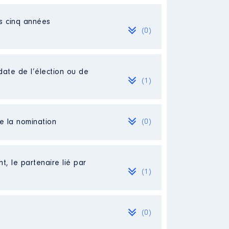
es cinq années
(0)
date de l’élection ou de
(1)
de la nomination
(0)
t, le partenaire lié par
(1)
(0)