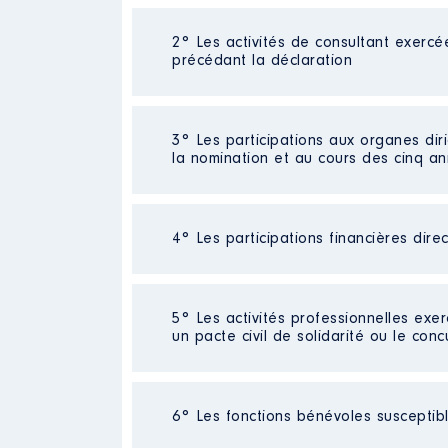
2° Les activités de consultant exercé
Description
: Professeur LP Let
précédant la déclaration
Employeur
: Education National
Rémunération ou gratificatio
Néant
3° Les participations aux organes dir
la nomination et au cours des cinq a
Année
Montant
2017
13 978 €
2018
60 €
4° Les participations financières dire
Description
: Centre Communal 
2019
7 711 €
2020
23 121 €
Organisme
: CCAS de Toulouse
2021
23 579 €
Néant
2022
9 372 €
5° Les activités professionnelles exer
Rémunération ou gratificatio
un pacte civil de solidarité ou le conc
Année
Montant
Activité professionnelle
: Chargé
2020
0 €
6° Les fonctions bénévoles susceptible
2021
0 €
Employeur
: CNRS