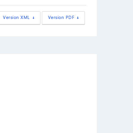
scription. Chargée du lien avec
Version XML
Version PDF