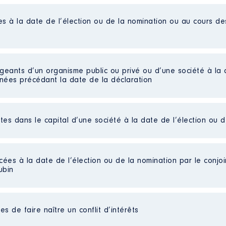
es à la date de l’élection ou de la nomination ou au cours d
tres Histoire-Géographie
e │ De : 01/2017 à 06/2022
n
:
igeants d’un organisme public ou privé ou d’une société à la 
nnées précédant la date de la déclaration
Type
Net
Net
ctes dans le capital d’une société à la date de l’élection ou 
d'Action Sociale
Net
Net
 │ De : 07/2020 à 09/2021
Net
Net
cées à la date de l’élection ou de la nomination par le conjoin
n
:
ubin
Type
e de communication [Données non publiées]
Net
s de faire naître un conflit d’intérêts
Net