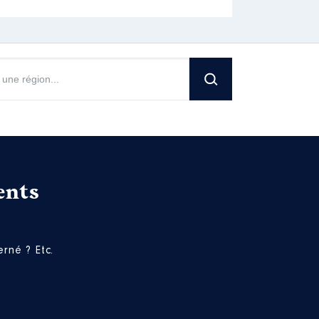
ents
rné ? Etc.