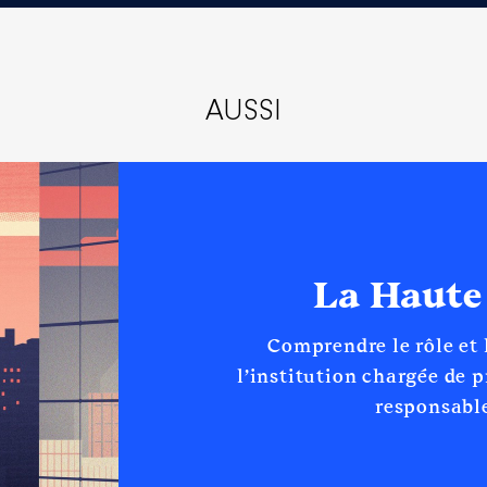
AUSSI
La Haute
Comprendre le rôle et
l’institution chargée de 
responsable