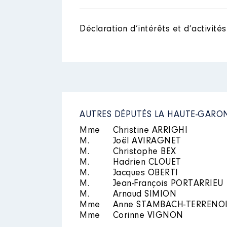
Mandat
: Conseiller Metropolit
Description des autres activité
Rémunération ou gratificatio
les institutions et associations 
Déclaration d’intérêts et d’activités
Année
Montant
2020
5 634 €
2021
11 268 €
2022
2 853 €
AUTRES DÉPUTÉS LA HAUTE-GARO
Mme
Christine ARRIGHI
M.
Joël AVIRAGNET
M.
Christophe BEX
Mandat
: Député 4 eme circons
M.
Hadrien CLOUET
M.
Jacques OBERTI
Rémunération ou gratificatio
M.
Jean-François PORTARRIEU
M.
Arnaud SIMION
Mme
Anne STAMBACH-TERRENO
Année
Montant
Mme
Corinne VIGNON
2022
38 342 €