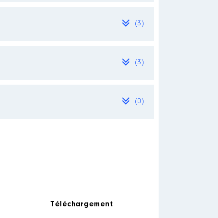
(3)
(3)
(0)
strative travail législatif
ion et des relations presse
Téléchargement