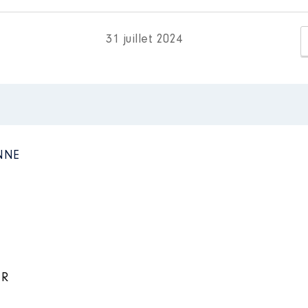
ain de Toulouse │ de : 06/2020 à 06/2022
s professionnelles exercées : Référente locale en circon
n
:
locales.
31 juillet 2024
Type
Net
Net
Net
NNE
cription de Haute-Garonne │ de : 06/2022 à 06/2024
n
:
IR
Type
Net