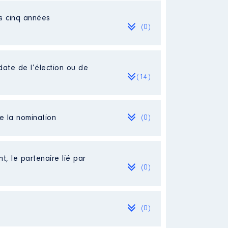
es cinq années
(0)
date de l’élection ou de
(14)
de la nomination
(0)
t, le partenaire lié par
(0)
(0)