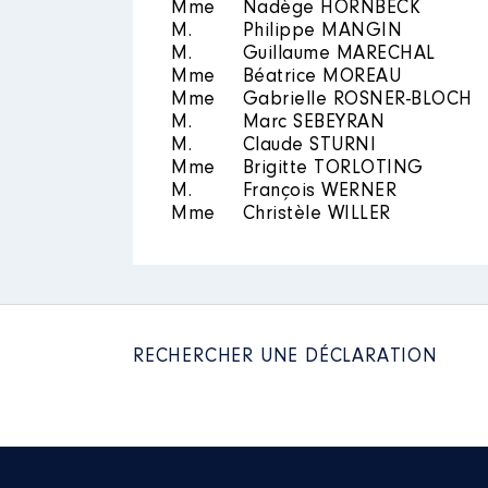
Mme
Nadège HORNBECK
Mandat
: Maire │ de : 06/2020
M.
Philippe MANGIN
Rémunération ou gratificatio
M.
Guillaume MARECHAL
Mme
Béatrice MOREAU
Mme
Gabrielle ROSNER-BLOCH
Année
Montant
Description
: Président
M.
Marc SEBEYRAN
M.
Claude STURNI
2020
15 249 €
Organisme
: ADIIG │ De : 04/2
Mme
Brigitte TORLOTING
2021
30 360 €
2022
34 113 €
M.
François WERNER
Rémunération ou gratificatio
2023
6 888 €
Mme
Christèle WILLER
Année
Montant
2018
0 €
2019
0 €
2020
0 €
RECHERCHER UNE DÉCLARATION
2021
0 €
Mandat
: Conseiller régional │
Rémunération ou gratificatio
Année
Montant