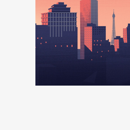
Rémunération ou gratificatio
Année
Montant
2022
0 €
2023
0 €
Description
: Membre de la C
Organisme
: Région Grand Est 
Rémunération ou gratificatio
Année
Montant
2021
0 €
2022
0 €