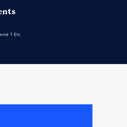
ents
rné ? Etc.