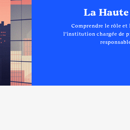
n
:
La Haute
Type
Comprendre le rôle et
Net
Net
l’institution chargée de 
responsable
AO
│ De : 07/2021 à 01/2023
n
:
Type
Net
Net