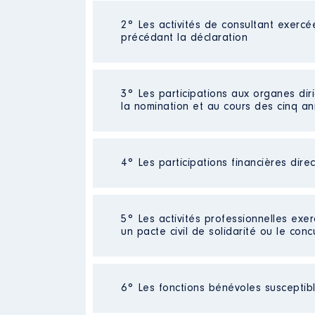
2° Les activités de consultant exercé
Description
: Cadre de directio
précédant la déclaration
Employeur
: Leroy Merlin FRAN
Rémunération ou gratificatio
Néant
3° Les participations aux organes dir
la nomination et au cours des cinq a
Année
Montant
2017
4371 €
2018
28310 €
4° Les participations financières dire
Description
: Administrateur
2019
28501 €
2020
2861 €
Organisme
: Habitat de l'Ill │
Néant
5° Les activités professionnelles exer
Rémunération ou gratificatio
un pacte civil de solidarité ou le conc
Année
Montant
Néant
2014
137 €
6° Les fonctions bénévoles susceptible
2015
343 €
2016
225 €