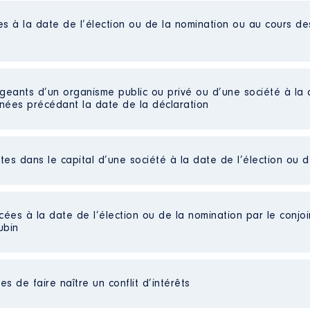
es à la date de l’élection ou de la nomination ou au cours d
n
CE │ De : 09/2017 à 05/2020
n
:
igeants d’un organisme public ou privé ou d’une société à la 
nnées précédant la date de la déclaration
Type
Net
Net
ctes dans le capital d’une société à la date de l’élection ou 
Net
Net
 De : 04/2014 à 06/2020
cées à la date de l’élection ou de la nomination par le conjoin
n
:
ubin
Type
Net
s de faire naître un conflit d’intérêts
Net
Net