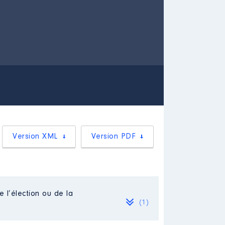
Version XML
Version PDF
e l’élection ou de la
(1)