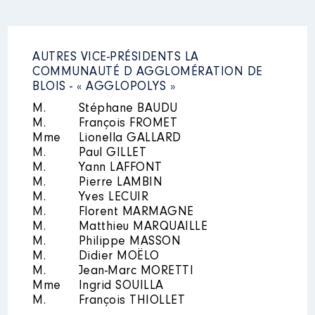
AUTRES VICE-PRÉSIDENTS LA
COMMUNAUTÉ D AGGLOMÉRATION DE
BLOIS - « AGGLOPOLYS »
M.
Stéphane BAUDU
M.
François FROMET
Mme
Lionella GALLARD
M.
Paul GILLET
M.
Yann LAFFONT
M.
Pierre LAMBIN
M.
Yves LECUIR
M.
Florent MARMAGNE
M.
Matthieu MARQUAILLE
M.
Philippe MASSON
M.
Didier MOËLO
M.
Jean-Marc MORETTI
Mme
Ingrid SOUILLA
M.
François THIOLLET