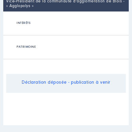
Vice-Président de la communauté d'agglomération de Blois -
« Agglopolys »
INTÉRÊTS
PATRIMOINE
Déclaration déposée - publication à venir