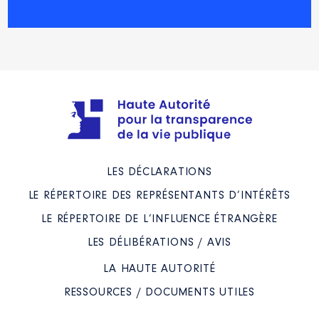
Année
Montant
Type
2021
0 €
Net
2022
0 €
Net
Description
: Président de la
régie
LES DÉCLARATIONS
LE RÉPERTOIRE DES REPRÉSENTANTS D’INTÉRÊTS
Organisme
: Vosges tourisme │
De : 06/2022 à
LE RÉPERTOIRE DE L’INFLUENCE ÉTRANGÈRE
Rémunération ou gratification
LES DÉLIBÉRATIONS / AVIS
:
LA HAUTE AUTORITÉ
Année
Montant
Type
RESSOURCES / DOCUMENTS UTILES
2022
0 €
Net