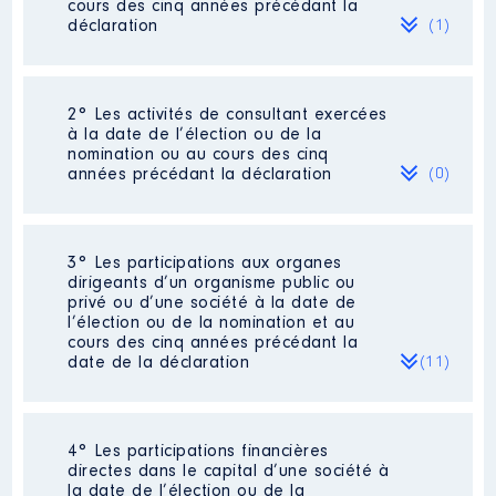
cours des cinq années précédant la
déclaration
(1)
2° Les activités de consultant exercées
Description
: CO GERANT
à la date de l’élection ou de la
nomination ou au cours des cinq
Employeur
: SARL BACCHINI
années précédant la déclaration
(0)
PERRY │ De : 01/2016 à 12/2020
Rémunération ou gratification
:
Néant
3° Les participations aux organes
dirigeants d’un organisme public ou
privé ou d’une société à la date de
Année
Montant
Type
l’élection ou de la nomination et au
cours des cinq années précédant la
2016
31 200 €
Net
date de la déclaration
(11)
2017
20 722 €
Net
2018
20 115 €
Net
2019
10 390 €
Net
2020
10 054 €
Net
4° Les participations financières
Description
: DIRECTEUR
directes dans le capital d’une société à
GENERAL
la date de l’élection ou de la