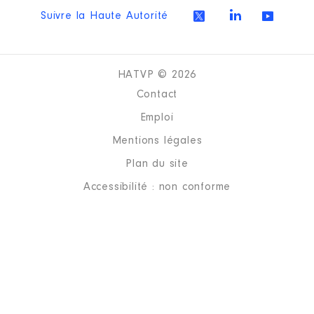
Suivre la Haute Autorité
HATVP © 2026
Contact
Description
: Vice président de
l'association
Emploi
Organisme
: fédération Grand
Mentions légales
Est du thermalisme │ De :
11/2021 à
Plan du site
Rémunération ou gratification
Accessibilité : non conforme
:
Année
Montant
Type
2021
0 €
Net
2022
0 €
Net