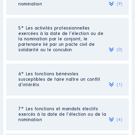
nomination
(9)
Organisme
: SOCIETE
D'EXPLOITATION DES THERMES
DE VITTEL │ De : 08/2017 à
Société
: SARL BACCHINI PERRY
5° Les activités professionnelles
Rémunération ou gratification
Commentaire : 85 PARTS EN PLEINE
exercées à la date de l’élection ou de
:
PROPRIETE + 160 PARTS EN USUFRUIT
la nomination par le conjoint, le
SUR UN TOTAL DE 500
partenaire lié par un pacte civil de
solidarité ou le concubin
(0)
Année
Montant
Type
Evaluation
: 164879 € │ Nombre de
parts détenues : 85 │ Pourcentage du
2017
0 €
Net
capital détenu : 17 %
2018
0 €
Net
Néant
2019
0 €
Net
6° Les fonctions bénévoles
Rémunération ou gratification au
2020
0 €
Net
susceptibles de faire naître un conflit
cours de l’année précédente
: 10
2021
0 €
Net
d’intérêts
(1)
054 € pour 2020
2022
0 €
Net
Description
: MEMBRE SENIOR
Société
: SCI [Données non publiées]
7° Les fonctions et mandats électifs
Commentaire : NON ACTIF
exercés à la date de l’élection ou de la
Evaluation
: 100000 € │ Nombre de
nomination
(4)
Organisme
: KIWANIS
parts détenues : 100 │ Pourcentage
du capital détenu : 33 %
Description
: Membre du conseil