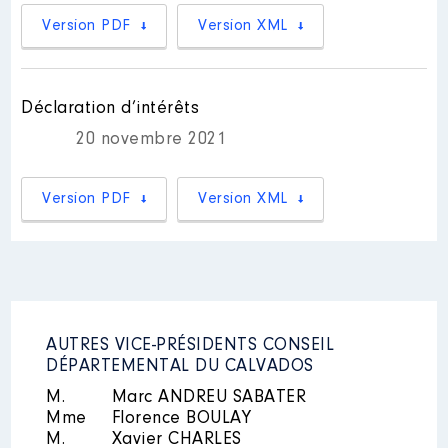
Version PDF
Version XML
Rémunération ou gratification
:
Année
Montant
Type
Déclaration d’intérêts
2020
5 059 €
Net
20 novembre 2021
2021
8 890 €
Net
2022
5 186 €
Net
Version PDF
Version XML
Mandat
: Conseillère
Départementale du Calvados │
AUTRES VICE-PRÉSIDENTS CONSEIL
de : 04/2015 à 06/2021
DÉPARTEMENTAL DU CALVADOS
Rémunération ou gratification
M.
Marc ANDREU SABATER
:
Mme
Florence BOULAY
M.
Xavier CHARLES