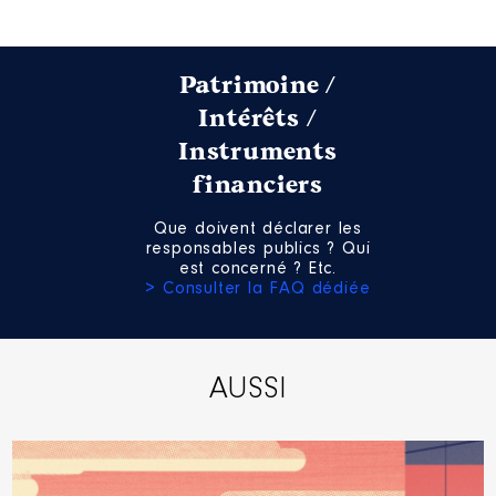
Année
Montant
Type
2021
6 869 €
Net
2022
8 014 €
Net
Patrimoine /
Intérêts /
Instruments
financiers
Que doivent déclarer les
responsables publics ? Qui
est concerné ? Etc.
> Consulter la FAQ dédiée
AUSSI