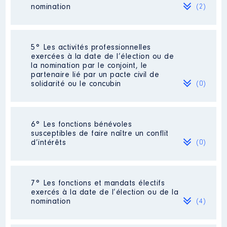
Départemental du Calvados au
nomination
2021
1 681 €
Net
(2)
sein du Conseil de Surveillance
du Centre Hospitalier de LISIEUX
Organisme
: Centre Hospitalier
Société
: FDJ
5° Les activités professionnelles
de LISIEUX │ De : 07/2021 à
exercées à la date de l’élection ou de
Evaluation
: 5040 € │ Nombre de
la nomination par le conjoint, le
Rémunération ou gratification
parts détenues : 112
partenaire lié par un pacte civil de
:
solidarité ou le concubin
(0)
Rémunération ou gratification au
cours de l’année précédente
: 119
Année
Montant
Type
Néant
2021
0 €
Net
6° Les fonctions bénévoles
2022
0 €
Net
susceptibles de faire naître un conflit
Société
: CREDIT AGRICOLE
d’intérêts
(0)
NORMANDIE
Evaluation
: 3499 € │ Nombre de
parts détenues : 2287
Néant
7° Les fonctions et mandats électifs
Rémunération ou gratification au
exercés à la date de l’élection ou de la
cours de l’année précédente
: 35
nomination
(4)