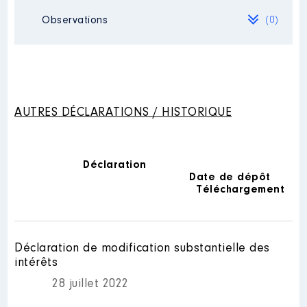
Observations
(0)
Mandat
: Conseillère Municipale
Ville de LISIEUX │ de : 07/2020 à
Rémunération ou gratification
Néant
:
AUTRES DÉCLARATIONS / HISTORIQUE
Année
Montant
Type
2020
0 €
Net
2021
0 €
Net
2022
0 €
Net
Déclaration
Date de dépôt
Téléchargement
Déclaration de modification substantielle des
intérêts
Mandat
: Vice-Présidente de la
Communauté d'Agglomération
28 juillet 2022
LISIEUX-NORMANDIE │ de :
08/2020 à