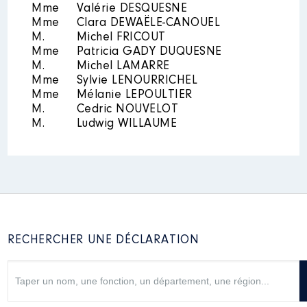
Mme
Valérie DESQUESNE
Année
Montant
Type
Mme
Clara DEWAËLE-CANOUEL
M.
Michel FRICOUT
2015
13 006 €
Net
2016
19 567 €
Net
Mme
Patricia GADY DUQUESNE
2017
21 663 €
Net
M.
Michel LAMARRE
2018
21 258 €
Net
Mme
Sylvie LENOURRICHEL
2019
21 107 €
Net
Mme
Mélanie LEPOULTIER
2020
19 104 €
Net
M.
Cedric NOUVELOT
2021
11 194 €
Net
M.
Ludwig WILLAUME
Mandat
: Vice-Présidente du
Conseil Départemental │ de :
RECHERCHER UNE DÉCLARATION
07/2021 à
Rémunération ou gratification
: