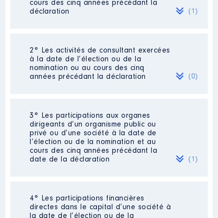
cours des cinq années précédant la
déclaration
(1)
2° Les activités de consultant exercées
Description
: Responsable de
à la date de l’élection ou de la
Bibliothèque
nomination ou au cours des cinq
années précédant la déclaration
(0)
Employeur
: Mairie de
BEUVILLERS │ De : 09/2015 à
02/2021
Néant
3° Les participations aux organes
Rémunération ou gratification
dirigeants d’un organisme public ou
:
privé ou d’une société à la date de
l’élection ou de la nomination et au
cours des cinq années précédant la
Année
Montant
Type
date de la déclaration
(1)
2015
3 854 €
Net
2016
11 854 €
Net
2017
11 676 €
Net
2018
12 116 €
Net
4° Les participations financières
Description
: Représentante du
2019
12 306 €
Net
directes dans le capital d’une société à
Président du Conseil
2020
12 428 €
Net
la date de l’élection ou de la