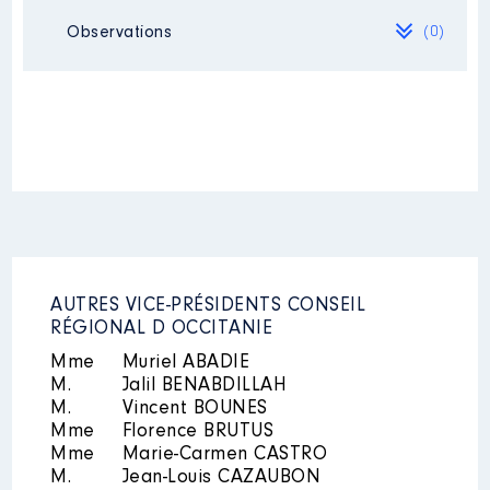
Observations
(0)
Mandat
: conseillère municipale
avec délégation │ de : 07/2020 à
Commentaire : l'année 2021
n'étant pas finie, j'ai indiqué le
Néant
montant net au 30/06/21
Rémunération ou gratification
:
Année
Montant
Type
2020
1 930 €
Net
2021
2 172 €
Net
AUTRES VICE-PRÉSIDENTS CONSEIL
RÉGIONAL D OCCITANIE
Mme
Muriel ABADIE
M.
Jalil BENABDILLAH
M.
Vincent BOUNES
Mme
Florence BRUTUS
Mme
Marie-Carmen CASTRO
M.
Jean-Louis CAZAUBON