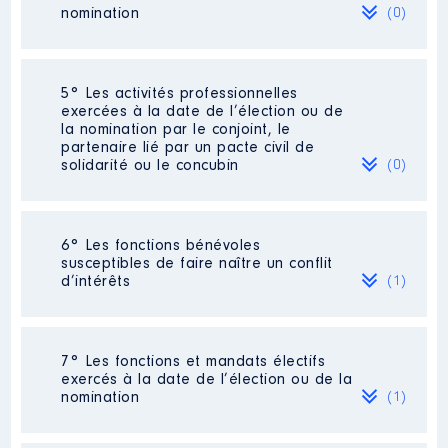
2019
24 901 €
Net
nomination
(0)
2020
25 031 €
Net
2021
10 927 €
Net
Néant
5° Les activités professionnelles
exercées à la date de l’élection ou de
la nomination par le conjoint, le
partenaire lié par un pacte civil de
solidarité ou le concubin
(0)
Néant
6° Les fonctions bénévoles
susceptibles de faire naître un conflit
d’intérêts
(1)
Description
: simple adhérent
7° Les fonctions et mandats électifs
exercés à la date de l’élection ou de la
Organisme
: FCPEFédération de
nomination
(1)
parents d'élèves