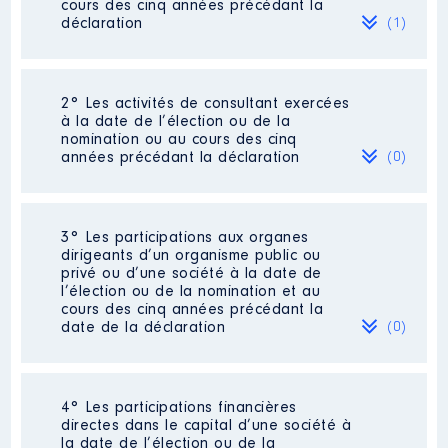
cours des cinq années précédant la
déclaration
(1)
2° Les activités de consultant exercées
Description
: gestionnaire
à la date de l’élection ou de la
conseil allocataire
nomination ou au cours des cinq
Commentaire : Pour 2021 l'année
années précédant la déclaration
(0)
n'étant pas finie j'ai indiqué le
montant perçu au 30/06/21
Employeur
: CAF de l'Hérault │
Néant
3° Les participations aux organes
De : 07/2015 à
dirigeants d’un organisme public ou
privé ou d’une société à la date de
Rémunération ou gratification
l’élection ou de la nomination et au
:
cours des cinq années précédant la
date de la déclaration
(0)
Année
Montant
Type
2015
21 826 €
Net
Néant
2016
21 870 €
Net
4° Les participations financières
2017
24 837 €
Net
directes dans le capital d’une société à
2018
24 499 €
Net
la date de l’élection ou de la