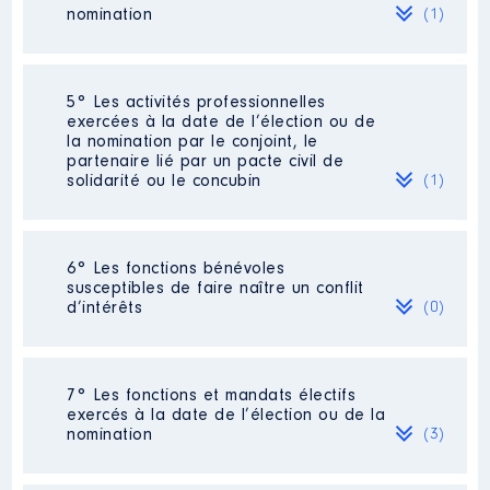
nomination
(1)
Société
: SCI [Données non publiées]
5° Les activités professionnelles
exercées à la date de l’élection ou de
Evaluation
: 300 € │ Nombre de parts
la nomination par le conjoint, le
détenues : 100 │ Pourcentage du
partenaire lié par un pacte civil de
capital détenu : 33 %
solidarité ou le concubin
(1)
Rémunération ou gratification au
cours de l’année précédente
: 0
Activité professionnelle
: HUISSIER
6° Les fonctions bénévoles
susceptibles de faire naître un conflit
Employeur
: LIBERAL
d’intérêts
(0)
Néant
7° Les fonctions et mandats électifs
exercés à la date de l’élection ou de la
nomination
(3)