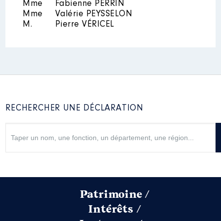
:
Mme
Fabienne PERRIN
Mme
Valérie PEYSSELON
M.
Pierre VÉRICEL
Année
Montant
Type
2015
6 200 €
Net
2016
6 201 €
Net
2017
6 205 €
Net
2018
6 205 €
Net
2019
6 209 €
Net
2020
3 204 €
Net
RECHERCHER UNE DÉCLARATION
Patrimoine /
Intérêts /