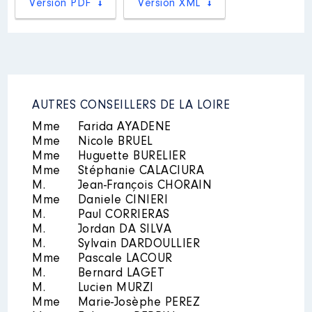
Version PDF
Version XML
Rémunération ou gratification
:
Année
Montant
Type
2015
10 960 €
Net
AUTRES CONSEILLERS DE LA LOIRE
2016
10 970 €
Net
2017
10 980 €
Net
Mme
Farida AYADENE
2018
10 990 €
Net
Mme
Nicole BRUEL
2019
10 995 €
Net
Mme
Huguette BURELIER
2020
3 923 €
Net
Mme
Stéphanie CALACIURA
M.
Jean-François CHORAIN
Mme
Daniele CINIERI
M.
Paul CORRIERAS
M.
Jordan DA SILVA
M.
Sylvain DARDOULLIER
Mme
Pascale LACOUR
Mandat
: conseiller métropolitain
M.
Bernard LAGET
│ de : 04/2015 à 05/2020
M.
Lucien MURZI
Mme
Marie-Josèphe PEREZ
Rémunération ou gratification