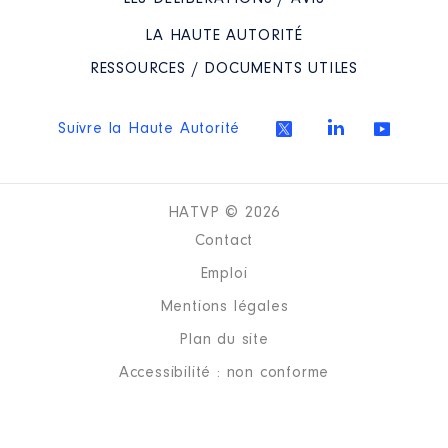
2021
0 €
Net
LA HAUTE AUTORITÉ
RESSOURCES / DOCUMENTS UTILES
Suivre la Haute Autorité
Description
: CA titulaire
Organisme
: Association Epicerie
HATVP © 2026
Solidaire SOL'epi │ De : 09/2021
à
Contact
Emploi
Rémunération ou gratification
:
Mentions légales
Plan du site
Année
Montant
Type
Accessibilité : non conforme
2021
0 €
Net