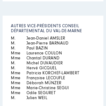
Mandat
: CONSEILLER
TERRITORIAL │ de : 01/2014 à
Rémunération ou gratification
:
AUTRES VICE-PRÉSIDENTS CONSEIL
Description
: TITULAIRE CA
DÉPARTEMENTAL DU VAL-DE-MARNE
Année
Montant
Type
Organisme
: FACE VAL DE
M.
Jean-Daniel AMSLER
MARNE │ De : 09/2021 à
M.
Jean-Pierre BARNAUD
2014
2 400 €
Net
M.
Paul BAZIN
2015
0 €
Net
Rémunération ou gratification
Mme
Laurence COULON
2016
0 €
Net
:
Mme
Chantal DURAND
2017
0 €
Net
M.
Michel DUVAUDIER
2018
0 €
Net
M.
Hervé GICQUEL
Année
2019
Montant
0 €
Type
Net
2020
0 €
Net
Mme
Patricia KORCHEF-LAMBERT
2021
0 €
Net
Mme
Françoise LECOUFLE
Mme
Déborah MÜNZER
Mme
Marie-Christine SEGUI
Mme
Odile SEGURET
M.
Julien WEIL