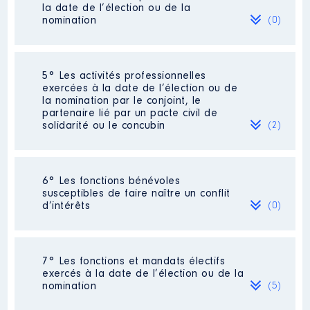
la date de l’élection ou de la
Organisme
: SADEV 94 │ De :
nomination
(0)
09/2021 à
Rémunération ou gratification
:
Néant
5° Les activités professionnelles
exercées à la date de l’élection ou de
la nomination par le conjoint, le
Année
Montant
Type
partenaire lié par un pacte civil de
solidarité ou le concubin
(2)
2021
0 €
Net
Activité professionnelle
:
6° Les fonctions bénévoles
INTERVENANTE [Données non
susceptibles de faire naître un conflit
publiées]
d’intérêts
(0)
Employeur
: OGC SAINT ANDRE
Description
: TITULAIRE CA
Néant
Organisme
: SAF94 │ De :
7° Les fonctions et mandats électifs
09/2021 à
exercés à la date de l’élection ou de la
Activité professionnelle
:
nomination
(5)
INTRVENANTE [Données non publiées]
Rémunération ou gratification
: