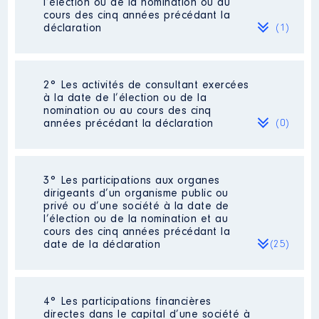
l’élection ou de la nomination ou au
cours des cinq années précédant la
déclaration
(1)
2° Les activités de consultant exercées
Description
: gerant
à la date de l’élection ou de la
nomination ou au cours des cinq
Employeur
: dapa france │ De :
années précédant la déclaration
(0)
01/2014 à
Rémunération ou gratification
:
Néant
3° Les participations aux organes
dirigeants d’un organisme public ou
privé ou d’une société à la date de
Année
Montant
Type
l’élection ou de la nomination et au
cours des cinq années précédant la
2014
14 000 €
Net
date de la déclaration
(25)
2015
14 000 €
Net
2016
14 000 €
Net
2017
0 €
Net
2018
0 €
Net
2019
0 €
Net
4° Les participations financières
Description
: TITULAIRE CA
directes dans le capital d’une société à
2020
0 €
Net