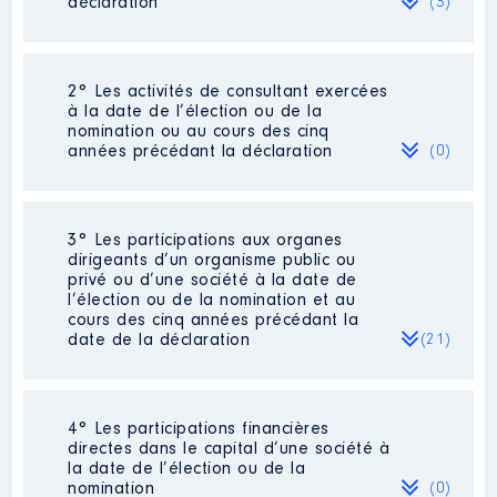
déclaration
(3)
2° Les activités de consultant exercées
Description
: RETRAITE
à la date de l’élection ou de la
nomination ou au cours des cinq
Employeur
: RETRAITE │ De :
années précédant la déclaration
(0)
01/2019 à 08/2020
Rémunération ou gratification
:
Néant
3° Les participations aux organes
dirigeants d’un organisme public ou
privé ou d’une société à la date de
Année
Montant
Type
l’élection ou de la nomination et au
cours des cinq années précédant la
2019
16945 €
Brut
date de la déclaration
(21)
2020
11297 €
Brut
4° Les participations financières
Description
: Membre
directes dans le capital d’une société à
Commentaire : je suis, toujours
la date de l’élection ou de la
membre de cette commission
nomination
(0)