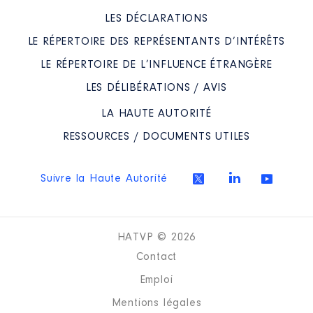
LES DÉCLARATIONS
LE RÉPERTOIRE DES REPRÉSENTANTS D’INTÉRÊTS
LE RÉPERTOIRE DE L’INFLUENCE ÉTRANGÈRE
Description
: MEMBRE
LES DÉLIBÉRATIONS / AVIS
Organisme
: SYNDICAT MIXTE
LA HAUTE AUTORITÉ
POUR LE DEVELOPPEMENT
RESSOURCES / DOCUMENTS UTILES
ECONOMIQUE DU NERACAIS │
De : 06/2016 à 06/2021
Rémunération ou gratification
Suivre la Haute Autorité
:
Année
Montant
Type
HATVP © 2026
2016
0 €
Net
Contact
2017
0 €
Net
2018
0 €
Net
Emploi
2019
0 €
Net
Mentions légales
2020
0 €
Net