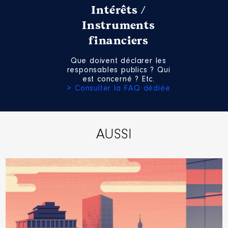
Intérêts /
Instruments
financiers
Description
: MEMBRE
Que doivent déclarer les
Organisme
: SYNDICAT MIXTE
responsables publics ? Qui
DU CONFLUENT 47 │ De :
est concerné ? Etc.
06/2016 à 06/2021
> Consulter la FAQ dédiée
Rémunération ou gratification
:
AUSSI
Année
Montant
Type
2016
0 €
Net
2017
0 €
Net
2018
0 €
Net
2019
0 €
Net
2020
0 €
Net
2021
0 €
Net