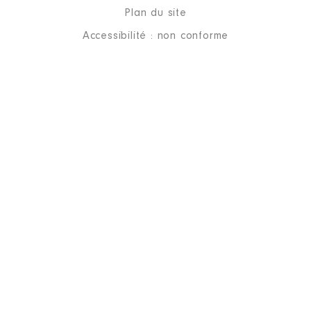
2021
0 €
Net
Plan du site
Accessibilité : non conforme
Description
: MEMBRE
Organisme
: CENTRE DE
GESTION DE LA FONCTION
PUBLIQUE TERRITORIALE 47 │ De
: 06/2016 à 06/2021
Rémunération ou gratification
:
Année
Montant
Type
2016
0 €
Net
2017
0 €
Net
2018
0 €
Net
2019
0 €
Net