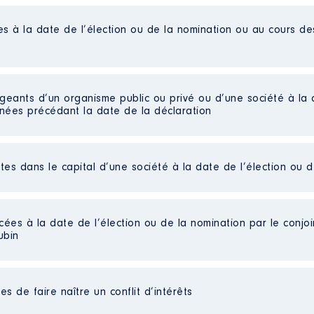
es à la date de l’élection ou de la nomination ou au cours d
tiques de recherche
liées]
astroenterology │ De : 04/2019 à 09/2023
igeants d’un organisme public ou privé ou d’une société à la 
n
:
nnées précédant la date de la déclaration
Type
Net
ctes dans le capital d’une société à la date de l’élection ou 
Net
Net
Net
Net
cées à la date de l’élection ou de la nomination par le conjoin
ubin
eur du son et DJ
s de faire naître un conflit d’intérêts
ées]