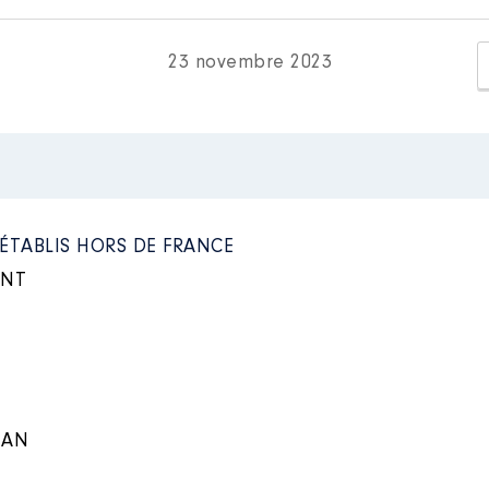
blée des Français de l'étranger │ de : 12/2021 à 10/2023
s professionnelles exercées : Néant
│ Employeur : Néant
n
:
23 novembre 2023
Type
Net
Net
Net
 ÉTABLIS HORS DE FRANCE
ONT
IAN