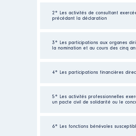
2° Les activités de consultant exercé
Description
: Chargée des poli
précédant la déclaration
Commentaire : [Données non pub
Employeur
: United European G
Néant
3° Les participations aux organes dir
Rémunération ou gratificatio
la nomination et au cours des cinq a
Année
Montant
Néant
2019
24 134 €
4° Les participations financières dire
2020
32 460 €
2021
33 212 €
2022
35 716 €
Néant
2023
28 818 €
5° Les activités professionnelles exer
un pacte civil de solidarité ou le conc
Activité professionnelle
: ingéni
6° Les fonctions bénévoles susceptible
Commentaire : [Données non publi