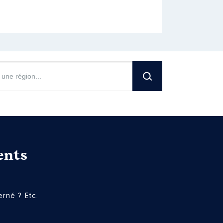
ents
rné ? Etc.