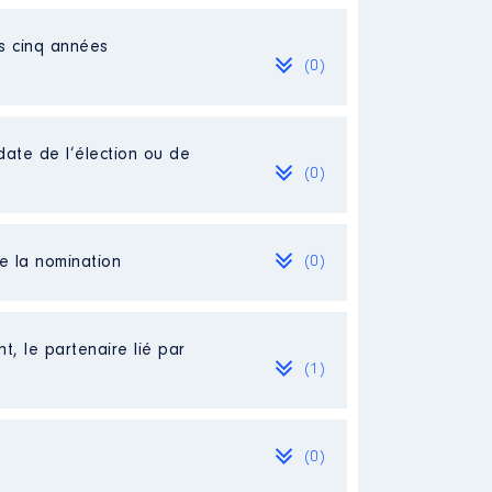
es cinq années
(0)
date de l’élection ou de
(0)
de la nomination
(0)
t, le partenaire lié par
(1)
(0)