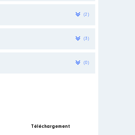
(2)
/2019
(3)
(0)
n
│ Employeur : Lille Verte, groupe
Téléchargement