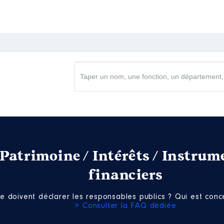
Patrimoine / Intérêts / Instrum
financiers
e doivent déclarer les responsables publics ? Qui est conce
> Consulter la FAQ dédiée