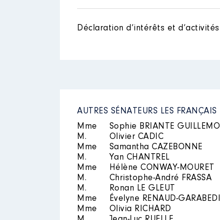
Mandat
: Conseillère à l'Assem
Description des autres activité
Rémunération ou gratificatio
Déclaration d’intérêts et d’activités
Année
Montant
2021
0 €
2022
0 €
2023
0 €
AUTRES SÉNATEURS LES FRANÇAIS
Mme
Sophie BRIANTE GUILLEM
M.
Olivier CADIC
Mme
Samantha CAZEBONNE
M.
Yan CHANTREL
Mme
Hélène CONWAY-MOURET
M.
Christophe-André FRASSA
M.
Ronan LE GLEUT
Mme
Évelyne RENAUD-GARABED
Mme
Olivia RICHARD
M.
Jean-Luc RUELLE