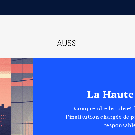
AUSSI
La Haute
Comprendre le rôle et
l’institution chargée de 
responsable