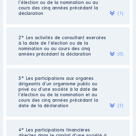
l’élection ou de la nomination ou au
cours des cinq années précédant la
déclaration
(1)
2° Les activités de consultant exercées
Description
: Collaboratrice
à la date de l’élection ou de la
parlementaire
nomination ou au cours des cinq
Commentaire : [Données non
années précédant la déclaration
(0)
publiées]
Employeur
: Sénat │ De :
03/2018 à 08/2018
Néant
3° Les participations aux organes
dirigeants d’un organisme public ou
Rémunération ou gratification
privé ou d’une société à la date de
:
l’élection ou de la nomination et au
cours des cinq années précédant la
date de la déclaration
(2)
Année
Montant
Type
2018
16871 €
Net
4° Les participations financières
Description
: Vice présidente
directes dans le capital d’une société à