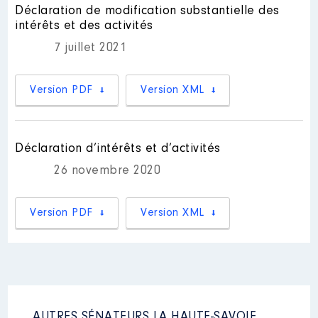
de Pers Jussy (74) [Données non
Déclaration de modification substantielle des
Communauté de Communes
publiées]
Cluses Arve et Montagnes │ de :
intérêts et des activités
04/2014 à 08/2018
7 juillet 2021
Rémunération ou gratification
Nom
: VATTARD Pierre
:
Version PDF
Version XML
│ Employeur : Néant
Commentaire : [Données non publiées]
Année
Montant
Type
2014
8654 €
Net
Déclaration d’intérêts et d’activités
2015
9189 €
Net
2016
9196 €
Net
26 novembre 2020
2017
7937 €
Net
2018
5918 €
Net
Version PDF
Version XML
[Activité conservée]
Mandat
: Conseillère Régionale
│ de : 07/2021 à
AUTRES SÉNATEURS LA HAUTE-SAVOIE