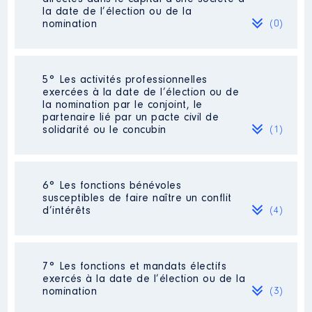
Commentaire : [Données non
la date de l’élection ou de la
publiées] j'ai exercé ce mandat
nomination
(0)
de juin 2008 à décembre 2013
Organisme
: SIVOM DE LA
REGION DE CLUSES │ De :
Néant
5° Les activités professionnelles
01/2015 à 09/2015
exercées à la date de l’élection ou de
la nomination par le conjoint, le
Rémunération ou gratification
partenaire lié par un pacte civil de
:
solidarité ou le concubin
(1)
Année
Montant
Type
Activité professionnelle
: Sans
2015
4 980 €
Net
6° Les fonctions bénévoles
emploi
susceptibles de faire naître un conflit
d’intérêts
(4)
Employeur
: Neant
Description
: Secrétaire de
7° Les fonctions et mandats électifs
l'association
exercés à la date de l’élection ou de la
Description
: [Données non
nomination
(3)
publiées]
[Activité conservée]
Organisme
: Association des maires
ruraux de Haute-Savoie