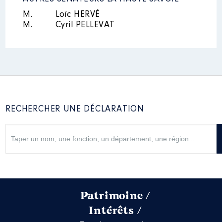
Commentaire : Membre de la
commission permanente
M.
Loïc HERVÉ
M.
Cyril PELLEVAT
Rémunération ou gratification
:
Année
Montant
Type
2021
25 224 €
Net
RECHERCHER UNE DÉCLARATION
Patrimoine /
Intérêts /