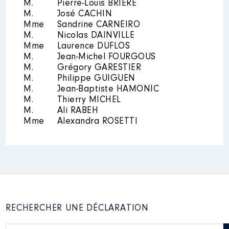
M.
Pierre-Louis BRIÈRE
M.
José CACHIN
Mme
Sandrine CARNEIRO
M.
Nicolas DAINVILLE
Mme
Laurence DUFLOS
M.
Jean-Michel FOURGOUS
M.
Grégory GARESTIER
M.
Philippe GUIGUEN
M.
Jean-Baptiste HAMONIC
M.
Thierry MICHEL
M.
Ali RABEH
Mme
Alexandra ROSETTI
RECHERCHER UNE DÉCLARATION