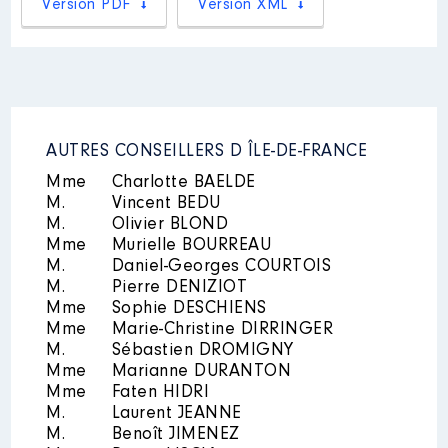
Version PDF
Version XML
2022
0 €
Net
2023
0 €
Net
2024
0 €
Net
AUTRES CONSEILLERS D ÎLE-DE-FRANCE
Mme
Charlotte BAELDE
M.
Description
Vincent BEDU
: administratrice
M.
Olivier BLOND
Organisme
: crips idf │ De :
Mme
Murielle BOURREAU
06/2021 à
M.
Daniel-Georges COURTOIS
M.
Pierre DENIZIOT
Rémunération ou gratification
Mme
Sophie DESCHIENS
:
Mme
Marie-Christine DIRRINGER
M.
Sébastien DROMIGNY
Année
Montant
Type
Mme
Marianne DURANTON
Mme
Faten HIDRI
2021
0 €
Net
M.
Laurent JEANNE
2022
0 €
Net
M.
Benoît JIMENEZ
2023
0 €
Net