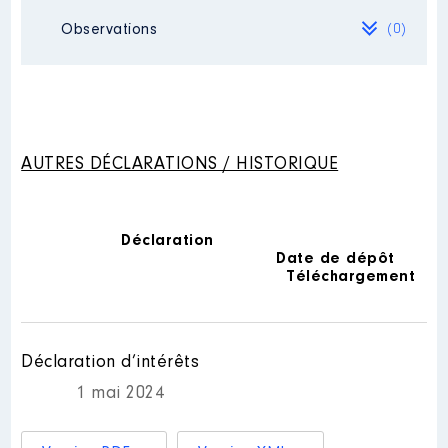
Rémunération ou gratification
Observations
(0)
:
Mandat
: conseillère régionale │
de : 06/2021 à
Commentaire : [Données non
Année
Montant
Type
publiées]
Néant
2024
0 €
Net
Rémunération ou gratification
:
AUTRES DÉCLARATIONS / HISTORIQUE
Année
Montant
Type
2021
11 948 €
Net
Déclaration
2022
19 554 €
Net
Date de dépôt
Description
: presidente
2023
22 983 €
Net
Téléchargement
2024
19 764 €
Net
Organisme
: Fédération Paris
Parti Radical │ De : 12/2022 à
Rémunération ou gratification
Déclaration d’intérêts
:
1 mai 2024
Année
Montant
Type