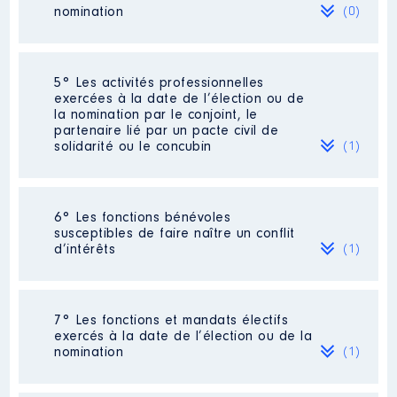
2023
44 152 €
Net
nomination
(0)
Organisme
: Parti Radical │ De :
2024
45 000 €
Net
12/2022 à
Rémunération ou gratification
Néant
5° Les activités professionnelles
:
exercées à la date de l’élection ou de
la nomination par le conjoint, le
partenaire lié par un pacte civil de
Année
Montant
Type
solidarité ou le concubin
(1)
2022
0 €
Net
2023
0 €
Net
2024
0 €
Net
Activité professionnelle
:
6° Les fonctions bénévoles
collaboratrice parlementaire
susceptibles de faire naître un conflit
d’intérêts
(1)
Employeur
: assemblée nationale et
sénat
Description
: présidente
7° Les fonctions et mandats électifs
Description
: vice présidente
exercés à la date de l’élection ou de la
Organisme
: GayLib
nomination
(1)
Organisme
: Centre Hubertine
Auclert │ De : 01/2024 à