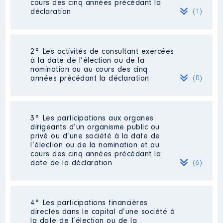
cours des cinq années précédant la
déclaration
(1)
2° Les activités de consultant exercées
Description
: responsable d
à la date de l’élection ou de la
équipe chargés relation client
nomination ou au cours des cinq
Commentaire : [Données non
années précédant la déclaration
(0)
publiées]
Employeur
: bnp paribas │ De :
10/2018 à
Néant
3° Les participations aux organes
dirigeants d’un organisme public ou
Rémunération ou gratification
privé ou d’une société à la date de
:
l’élection ou de la nomination et au
cours des cinq années précédant la
date de la déclaration
(6)
Année
Montant
Type
2018
36 356 €
Net
2019
36 326 €
Net
2020
38 822 €
Net
4° Les participations financières
Description
: déléguée
2021
38 901 €
Net
directes dans le capital d’une société à
nationale
2022
41 315 €
Net
la date de l’élection ou de la