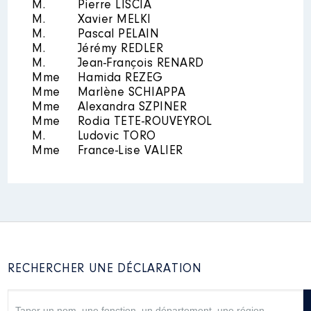
M.
Pierre LISCIA
2024
0 €
Net
M.
Xavier MELKI
M.
Pascal PELAIN
M.
Jérémy REDLER
M.
Jean-François RENARD
Mme
Hamida REZEG
Mme
Marlène SCHIAPPA
Mme
Alexandra SZPINER
Description
: représentation
Mme
région
Rodia TETE-ROUVEYROL
M.
Ludovic TORO
Organisme
: lycée louis armand
Mme
France-Lise VALIER
paris 15 │ De : 06/2021 à
Rémunération ou gratification
:
Année
Montant
Type
2021
0 €
Net
RECHERCHER UNE DÉCLARATION
2022
0 €
Net
2023
0 €
Net
2024
0 €
Net