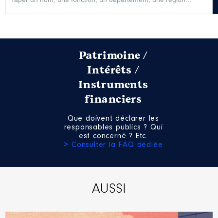
Patrimoine /
Description
: représentation
Intérêts /
région
Instruments
Organisme
: lycée roger
financiers
verlomme paris 15 │ De :
06/2021 à
Que doivent déclarer les
Rémunération ou gratification
responsables publics ? Qui
:
est concerné ? Etc.
> Consulter la FAQ dédiée
Année
Montant
Type
2021
0 €
Net
2022
0 €
Net
AUSSI
2023
0 €
Net
2024
0 €
Net