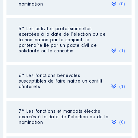
Commentaire : aucune réunion à
2020
68 889 €
Net
nomination
(0)
ce jour
2021
34 236 €
Net
Organisme
: ADAPEI │ De :
06/2021 à
Néant
5° Les activités professionnelles
exercées à la date de l’élection ou de
Rémunération ou gratification
la nomination par le conjoint, le
:
partenaire lié par un pacte civil de
solidarité ou le concubin
(1)
Année
Montant
Type
2021
0 €
Net
Activité professionnelle
: Medecin
2022
0 €
Net
6° Les fonctions bénévoles
Commentaire : villeneuve-sur-lot
susceptibles de faire naître un conflit
d’intérêts
(1)
Employeur
: Hopital
Description
: tresoriere-association-
7° Les fonctions et mandats électifs
maison-forte-monbalen-47
exercés à la date de l’élection ou de la
Description
: Membre du Conseil
nomination
(0)
Organisme
d'administration
: association
Commentaire : Aucune réunion à
ce jour