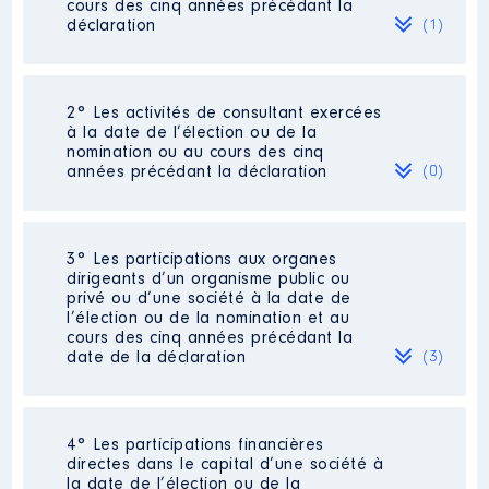
cours des cinq années précédant la
déclaration
(1)
2° Les activités de consultant exercées
Description
: Pédiatre
à la date de l’élection ou de la
Commentaire : Pour 2021, bulletin
nomination ou au cours des cinq
de salaire de mai 2021, cumul
années précédant la déclaration
(0)
imposable
Employeur
: ALGEEI │ De :
01/2015 à
Néant
3° Les participations aux organes
dirigeants d’un organisme public ou
Rémunération ou gratification
privé ou d’une société à la date de
:
l’élection ou de la nomination et au
cours des cinq années précédant la
date de la déclaration
(3)
Année
Montant
Type
2015
61 044 €
Net
2016
61 133 €
Net
2017
62 994 €
Net
4° Les participations financières
Description
: Membre du Conseil
2018
63 993 €
Net
directes dans le capital d’une société à
d'administration
2019
70 030 €
Net
la date de l’élection ou de la