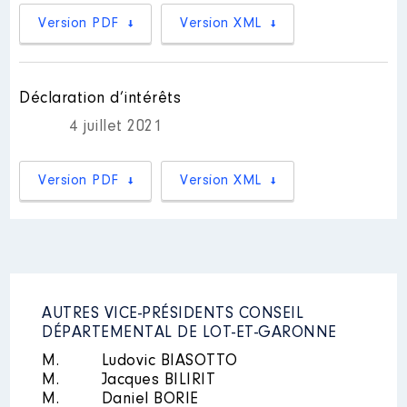
subventions du conseil
départemental et je ne prends
Version PDF
Version XML
pas part au vote concernant
toute délibération relative à
cette association en Assemblée
Départementale
Déclaration d’intérêts
Organisme
: Association La
4 juillet 2021
Maison Forte │ De : 09/2020 à
Rémunération ou gratification
Version PDF
:
Version XML
Année
Montant
Type
2020
0 €
Net
2021
0 €
Net
2022
0 €
Net
AUTRES VICE-PRÉSIDENTS CONSEIL
DÉPARTEMENTAL DE LOT-ET-GARONNE
M.
Ludovic BIASOTTO
M.
Jacques BILIRIT
M.
Daniel BORIE