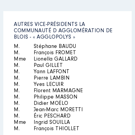
AUTRES VICE-PRÉSIDENTS LA
COMMUNAUTÉ D AGGLOMÉRATION DE
BLOIS - « AGGLOPOLYS »
M.
Stéphane BAUDU
M.
François FROMET
Mme
Lionella GALLARD
M.
Paul GILLET
M.
Yann LAFFONT
M.
Pierre LAMBIN
M.
Yves LECUIR
M.
Florent MARMAGNE
M.
Philippe MASSON
M.
Didier MOËLO
M.
Jean-Marc MORETTI
M.
Éric PESCHARD
Mme
Ingrid SOUILLA
M.
François THIOLLET