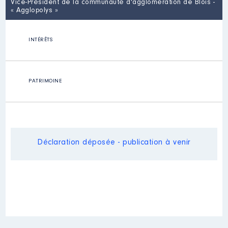
Vice-Président de la communauté d'agglomération de Blois -
« Agglopolys »
INTÉRÊTS
PATRIMOINE
Déclaration déposée - publication à venir