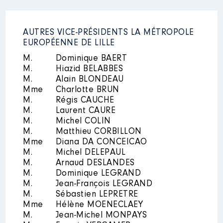
AUTRES VICE-PRÉSIDENTS LA MÉTROPOLE
EUROPÉENNE DE LILLE
M.
Dominique BAERT
M.
Hiazid BELABBES
M.
Alain BLONDEAU
Mme
Charlotte BRUN
M.
Régis CAUCHE
M.
Laurent CAURE
M.
Michel COLIN
M.
Matthieu CORBILLON
Mme
Diana DA CONCEICAO
M.
Michel DELEPAUL
M.
Arnaud DESLANDES
M.
Dominique LEGRAND
M.
Jean-François LEGRAND
M.
Sébastien LEPRETRE
Mme
Hélène MOENECLAEY
M.
Jean-Michel MONPAYS