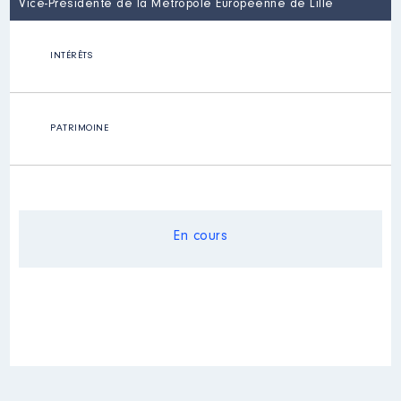
Vice-Présidente de la Métropole Européenne de Lille
INTÉRÊTS
PATRIMOINE
En cours