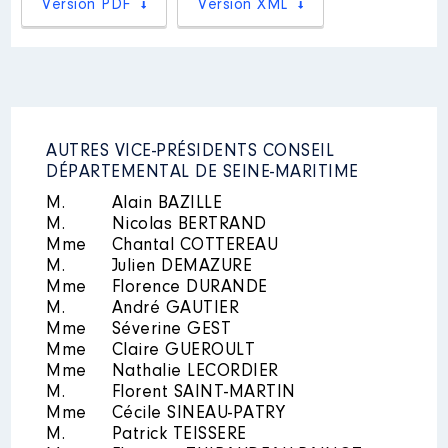
Version PDF
Version XML
Description
: Membre
2023
25 516 €
Net
Commentaire : [Données non
2024
20 493 €
Net
publiées] Toujours en cours
Organisme
: Syndicat Mixte de
promotion de l'activité
Transmanche │ De : 07/2021 à
03/2025
AUTRES VICE-PRÉSIDENTS CONSEIL
Rémunération ou gratification
DÉPARTEMENTAL DE SEINE-MARITIME
Mandat
: Vice-Présidente du
:
M.
Département │ de : 01/2015 à
Alain BAZILLE
11/2024
M.
Nicolas BERTRAND
Commentaire : [Données non
Année
Montant
Type
Mme
Chantal COTTEREAU
publiées]
M.
Julien DEMAZURE
2021
0 €
Net
Mme
Florence DURANDE
Rémunération ou gratification
2022
0 €
Net
M.
André GAUTIER
:
2023
0 €
Net
Mme
Séverine GEST
2024
0 €
Net
Mme
Claire GUEROULT
2025
0 €
Net
Année
Montant
Type
Mme
Nathalie LECORDIER
M.
Florent SAINT-MARTIN
2015
35095 €
Net
Mme
Cécile SINEAU-PATRY
2016
37270 €
Net
M.
Patrick TEISSERE
2017
37 676 €
Net