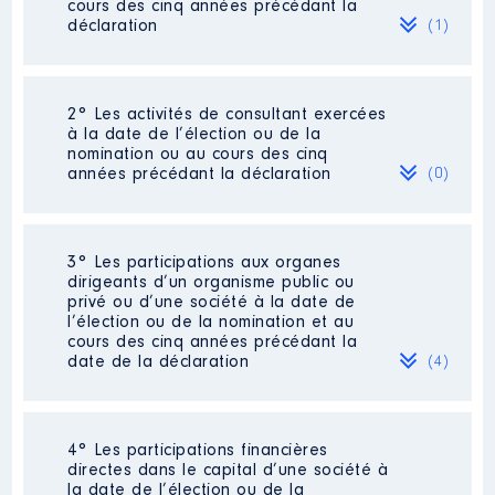
cours des cinq années précédant la
déclaration
(1)
2° Les activités de consultant exercées
Description
: Cadre commerciale
à la date de l’élection ou de la
Commentaire : En indisponibilité
nomination ou au cours des cinq
pour mandat électif. Aucun
années précédant la déclaration
(0)
revenu professionnel ces
dernières années.
Employeur
: ALLIANZ │ De :
Néant
3° Les participations aux organes
01/2011 à 03/2025
dirigeants d’un organisme public ou
privé ou d’une société à la date de
Rémunération ou gratification
l’élection ou de la nomination et au
:
cours des cinq années précédant la
date de la déclaration
(4)
Année
Montant
Type
2011
341 €
Net
2012
4480 €
Net
4° Les participations financières
Description
: Membre
2013
300 €
Net
directes dans le capital d’une société à
Commentaire : [Données non
2014
16169 €
Net
la date de l’élection ou de la