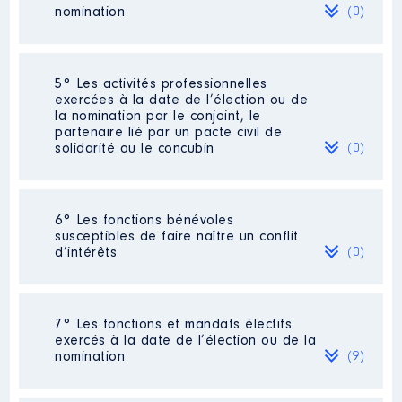
publiées] Toujours en cours
2015
0 €
Net
nomination
(0)
2016
0 €
Net
Organisme
: SDIS 76 │ De :
2017
0 €
Net
07/2021 à 03/2025
2018
0 €
Net
Néant
2019
0 €
Net
5° Les activités professionnelles
Rémunération ou gratification
2020
0 €
Net
exercées à la date de l’élection ou de
:
2021
0 €
Net
la nomination par le conjoint, le
2022
0 €
Net
partenaire lié par un pacte civil de
2023
0 €
Net
solidarité ou le concubin
(0)
Année
Montant
Type
2024
0 €
Net
2025
0 €
Net
2021
0 €
Net
2022
0 €
Net
Néant
2023
0 €
Net
6° Les fonctions bénévoles
2024
0 €
Net
susceptibles de faire naître un conflit
2025
0 €
Net
d’intérêts
(0)
Néant
7° Les fonctions et mandats électifs
exercés à la date de l’élection ou de la
nomination
(9)
Description
: Membre
Commentaire : [Données non