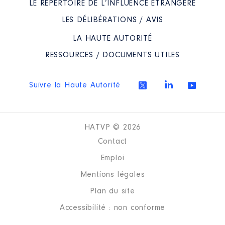
LE RÉPERTOIRE DE L’INFLUENCE ÉTRANGÈRE
Commentaire : [Données non
publiées]
LES DÉLIBÉRATIONS / AVIS
Rémunération ou gratification
LA HAUTE AUTORITÉ
:
RESSOURCES / DOCUMENTS UTILES
Année
Montant
Type
Suivre la Haute Autorité
2018
3 189 €
Net
2019
5 938 €
Net
2020
5 928 €
Net
2021
6 032 €
Net
2022
6 134 €
Net
HATVP © 2026
2023
6 291 €
Net
Contact
2024
5 394 €
Net
Emploi
Mentions légales
Plan du site
Accessibilité : non conforme
Mandat
: Vice-Présidente du