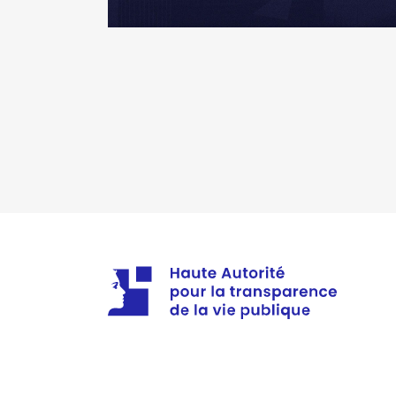
2023
0 €
Description
: Gérante
Organisme
: SCI [Données non 
Rémunération ou gratificatio
Année
Montant
2018
0 €
2019
0 €
2020
0 €
2021
0 €
2022
0 €
2023
0 €