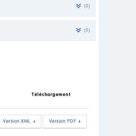
(0)
(0)
dat de trésorière au 8 décembre
Téléchargement
Version XML
Version PDF