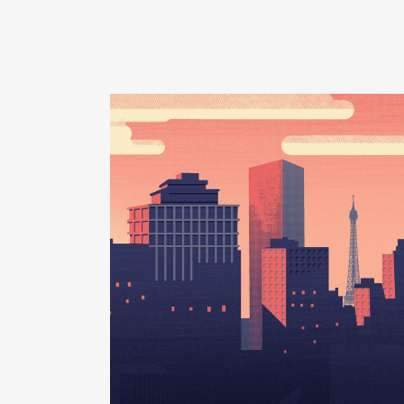
Organisme
: CERC NORMANDIE 
Rémunération ou gratificatio
Année
Montant
2022
0 €
2023
0 €
Description
: Supléante du Pré
Organisme
: LE HARAS DU PIN 
Rémunération ou gratificatio
Année
Montant