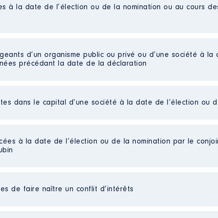
es à la date de l’élection ou de la nomination ou au cours d
 les secteurs sanitaires et médico sociaux
'Santé │ De : 01/2018 à 12/2023
n
:
igeants d’un organisme public ou privé ou d’une société à la 
nnées précédant la date de la déclaration
Type
Net
Net
ctes dans le capital d’une société à la date de l’élection ou 
re
Net
bre 2021, je ne suis plus Vice Présidente et à ce titre n'aur
Net
Net
POLE │ De : 11/2018 à 12/2023
Net
cées à la date de l’élection ou de la nomination par le conjoin
ubin
n
:
arts détenues : 640 │ Pourcentage du capital détenu : 80 %
au cours de l’année précédente
: 0
Type
s de faire naître un conflit d’intérêts
ées]
Net
Net
es]
t communication
Net
en 2023
liées] Temps partiel