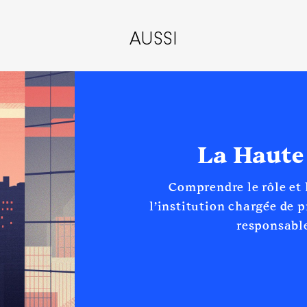
│ De : 01/2022 à 12/2023
n
:
AUSSI
Type
Net
Net
La Haute
Comprendre le rôle et
sident de région
l’institution chargée de 
responsable
│ De : 12/2023 à 12/2023
n
:
Type