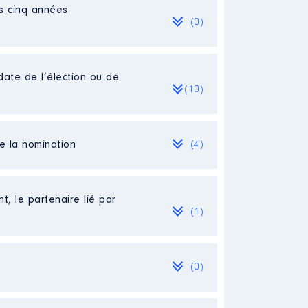
es cinq années
(0)
date de l’élection ou de
(10)
de la nomination
(4)
ait plus de rémunération
t, le partenaire lié par
(1)
(0)