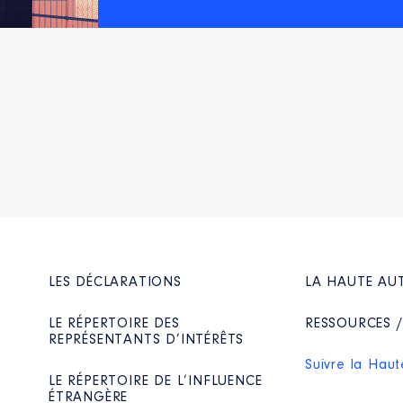
Net
publiées] │ De : 01/2018 à 12/2023
n
:
Type
LES DÉCLARATIONS
LA HAUTE AU
Net
Net
Net
LE RÉPERTOIRE DES
RESSOURCES 
Net
REPRÉSENTANTS D’INTÉRÊTS
Net
Suivre la Haut
Net
LE RÉPERTOIRE DE L’INFLUENCE
ÉTRANGÈRE