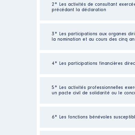
2° Les activités de consultant exercé
Description
: audit conseil dans
précédant la déclaration
Employeur
: SARL cabinet DYMA
Rémunération ou gratificatio
Néant
3° Les participations aux organes dir
la nomination et au cours des cinq a
Année
Montant
2018
0 €
2019
0 €
4° Les participations financières dire
Description
: chambre consulai
2020
0 €
Commentaire : depuis le 23 novem
2021
0 €
2022
0 €
Organisme
: CCI ROUEN METRO
Société
: DYMA'SANTE
2023
0 €
5° Les activités professionnelles exer
un pacte civil de solidarité ou le conc
Rémunération ou gratificatio
Evaluation
: 3734 € │ Nombre de p
Rémunération ou gratification 
Année
Montant
Activité professionnelle
: Gérant
6° Les fonctions bénévoles susceptible
Commentaire : [Données non publi
2018
924 €
2019
924 €
Société
: SC [Données non publié
Description
: Responsable RH e
Employeur
: SARL cabinet 2H
2020
924 €
Commentaire : Dividendes perçus 
Commentaire : [Données non pub