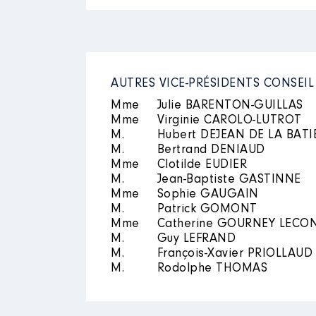
2021
0 €
2022
0 €
2023
0 €
AUTRES VICE-PRÉSIDENTS CONSEI
Mme
Julie BARENTON-GUILLAS
Mme
Virginie CAROLO-LUTROT
Description
: Vice-présidente
M.
Hubert DEJEAN DE LA BATI
M.
Bertrand DENIAUD
Organisme
: Centre sportif de
Mme
Clotilde EUDIER
M.
Jean-Baptiste GASTINNE
Rémunération ou gratificatio
Mme
Sophie GAUGAIN
M.
Patrick GOMONT
Année
Montant
Mme
Catherine GOURNEY LECO
M.
Guy LEFRAND
2021
0 €
M.
François-Xavier PRIOLLAUD
2022
0 €
M.
Rodolphe THOMAS
2023
0 €