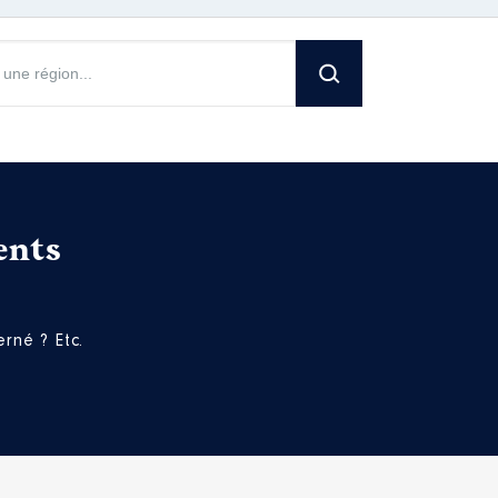
ents
rné ? Etc.