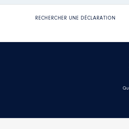
RECHERCHER UNE DÉCLARATION
Description
: Membre conseil d'
Commentaire : Membre de l'AG
Organisme
: Agence nationale 
Rémunération ou gratificatio
Année
Montant
2023
0 €
Qu
Description
: Membre titulaire