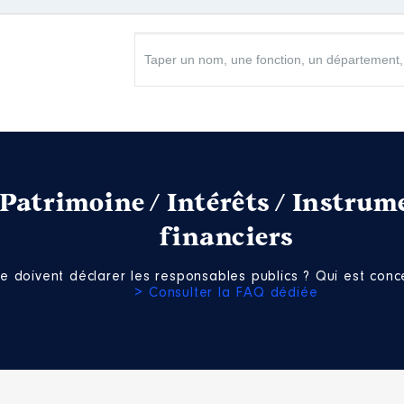
administration
 également
du sport │ De : 07/2023 à 12/2023
n
:
Patrimoine / Intérêts / Instrum
Type
financiers
Net
e doivent déclarer les responsables publics ? Qui est conce
> Consulter la FAQ dédiée